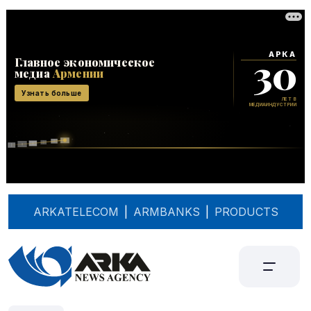
ARKATELECOM
|
ARMBANKS
|
PRODUCTS