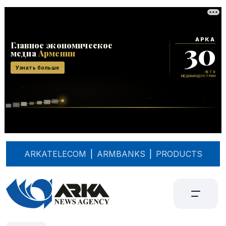
ARKATELECOM
|
ARMBANKS
|
PRODUCTS