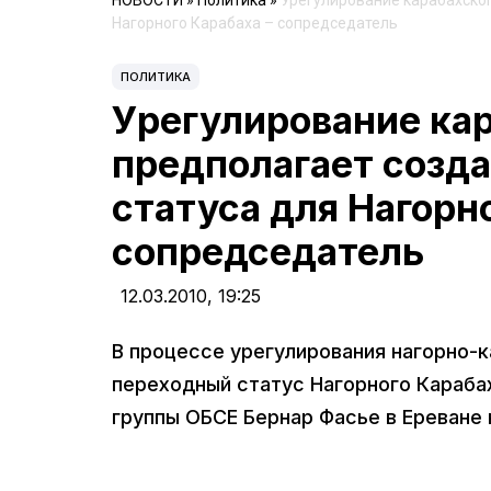
НОВОСТИ
»
Политика
»
Урегулирование карабахско
Нагорного Карабаха – сопредседатель
ПОЛИТИКА
Урегулирование ка
предполагает созд
статуса для Нагорн
сопредседатель
12.03.2010,
19:25
В процессе урегулирования нагорно-
переходный статус Нагорного Караба
группы ОБСЕ Бернар Фасье в Ереване 