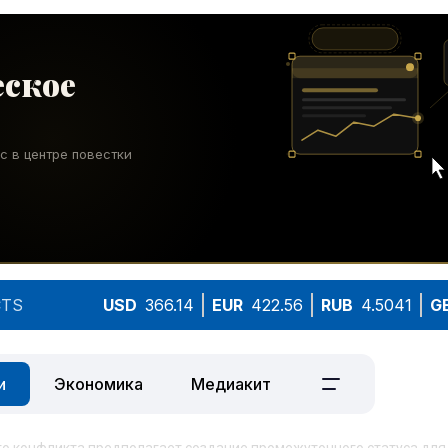
TS
USD
366.14
EUR
422.56
RUB
4.5041
G
и
Экономика
Медиакит