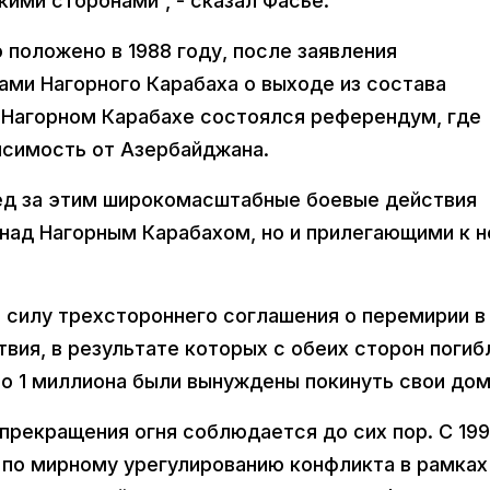
ими сторонами”, - сказал Фасье.
положено в 1988 году, после заявления
ми Нагорного Карабаха о выходе из состава
в Нагорном Карабахе состоялся референдум, где
исимость от Азербайджана.
д за этим широкомасштабные боевые действия
 над Нагорным Карабахом, но и прилегающими к 
в силу трехстороннего соглашения о перемирии в
вия, в результате которых с обеих сторон погиб
о 1 миллиона были вынуждены покинуть свои дом
прекращения огня соблюдается до сих пор. С 19
ы по мирному урегулированию конфликта в рамках