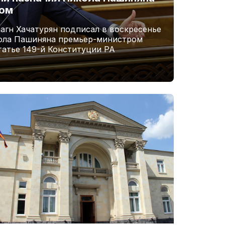
ром
агн Хачатурян подписал в воскресенье
кола Пашиняна премьер-министром
татье 149-й Конституции РА