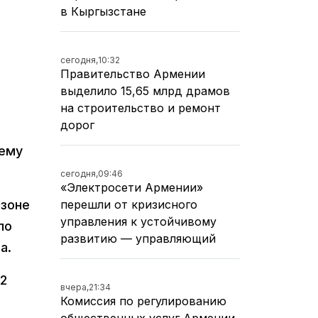
в Кыргызстане
сегодня,
10:32
Правительство Армении
выделило 15,65 млрд драмов
на строительство и ремонт
дорог
нему
сегодня,
09:46
«Электросети Армении»
перешли от кризисного
 зоне
управления к устойчивому
ло
развитию — управляющий
а.
92
вчера,
21:34
Комиссия по регулированию
общественных услуг Армении