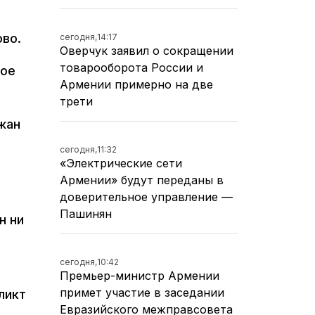
ово.
сегодня,
14:17
Оверчук заявил о сокращении
товарооборота России и
вое
Армении примерно на две
трети
жан
сегодня,
11:32
«Электрические сети
Армении» будут переданы в
доверительное управление —
Пашинян
н ни
сегодня,
10:42
Премьер-министр Армении
примет участие в заседании
ликт
Евразийского межправсовета