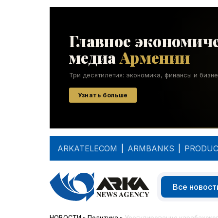
ARKATELECOM
|
ARMBANKS
|
PRODUC
Все новост