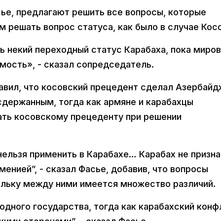
сье, предлагают решить все вопросы, которые
м решать вопрос статуса, как было в случае Кос
 некий переходный статус Карабаха, пока миро
мость», - сказал сопредседатель.
авил, что косовский прецедент сделал Азербайд
держанным, тогда как армяне и карабахцы
ать косовскому прецеденту при решении
 нельзя применить в Карабахе… Карабах не призна
менией”, - сказал Фасье, добавив, что вопросы
ольку между ними имеется множество различий.
 одного государства, тогда как карабахский конф