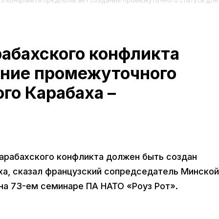
го конфликта предполагает создание промежуточного статуса для
рабахского конфликта
ание промежуточного
ого Карабаха –
карабахского конфликта должен быть создан
ха, сказал французский сопредседатель Минской
на 73-ем семинаре ПА НАТО «Роуз Рот».