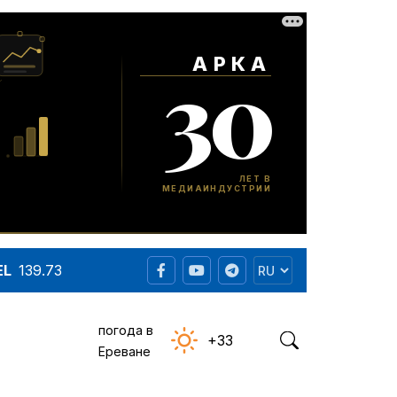
EL
139.73
погода в
+33
Ереване