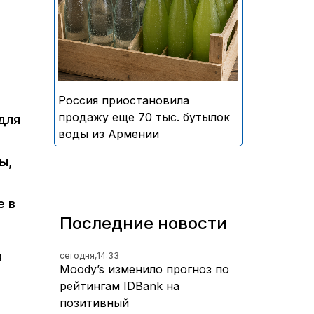
безалкогольных напитков
армянского производства
Россия приостановила
продажу еще 70 тыс. бутылок
для
воды из Армении
ы,
е в
Последние новости
я
сегодня,
14:33
Moody’s изменило прогноз по
рейтингам IDBank на
позитивный