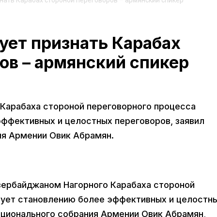
нать Карабах стороной переговоров – армянский спикер
ует признать Карабах
ов – армянский спикер
Карабаха стороной переговорного процесса
ффективных и целостных переговоров, заявил
ия Армении Овик Абрамян.
Азербайджаном Нагорного Карабаха стороной
вует становлению более эффективных и целостн
ационального собрания Армении Овик Абрамян,