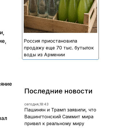
безалкогольных напитков
армянского производства
и,
Россия приостановила
ие,
продажу еще 70 тыс. бутылок
воды из Армении
ияние
Последние новости
сегодня,
18:43
Пашинян и Трамп заявили, что
Вашингтонский Саммит мира
зал
привел к реальному миру