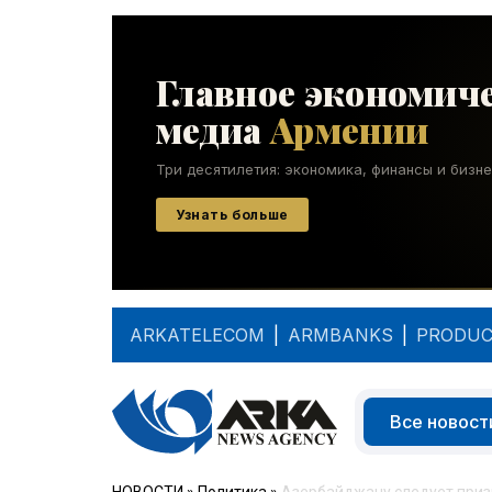
ARKATELECOM
|
ARMBANKS
|
PRODUC
Все новост