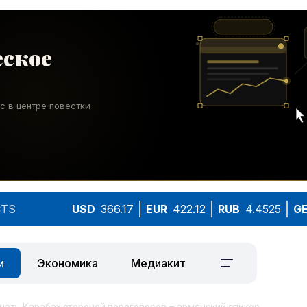
TS
USD
366.17
EUR
422.12
RUB
4.4525
G
и
Экономика
Медиакит