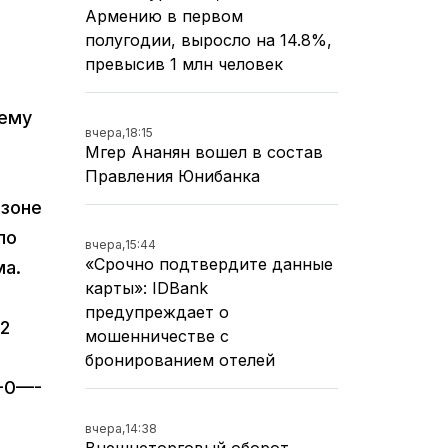
Армению в первом
полугодии, выросло на 14.8%,
превысив 1 млн человек
нему
вчера,
18:15
Мгер Ананян вошел в состав
Правления Юнибанка
 зоне
ло
вчера,
15:44
«Срочно подтвердите данные
ома.
карты»: IDBank
предупреждает о
92
мошенничестве с
бронированием отелей
--0—-
вчера,
14:38
Внешнеторговый оборот