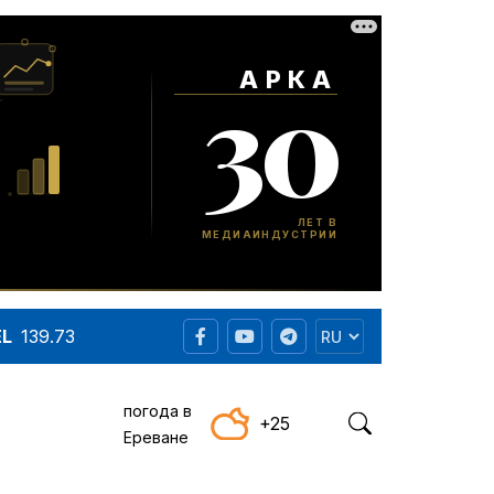
EL
139.73
погода в
+25
Ереване