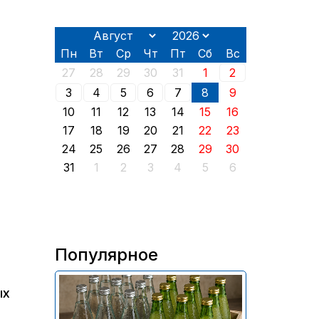
Пн
Вт
Ср
Чт
Пт
Сб
Вс
27
28
29
30
31
1
2
3
4
5
6
7
8
9
10
11
12
13
14
15
16
17
18
19
20
21
22
23
24
25
26
27
28
29
30
31
1
2
3
4
5
6
Популярное
В России приостановили
ых
продажу более 70 тыс.
бутылок питьевой воды и