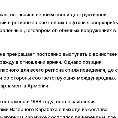
жан, оставаясь верным своей деструктивной
ий в регионе за счет своих нефтяных сверхприб
новленные Договором об обычных вооружениях в
не прекращает постоянно выступать с воинстве
ражду в отношении армян. Однако позиция
асного для всего региона стиля поведения, до 
нки со стороны соответствующих международных
парламента Армении.
положено в 1988 году, после заявления
ми Нагорного Карабаха о выходе из состава
в Нагорном Карабахе состоялся референдум, где