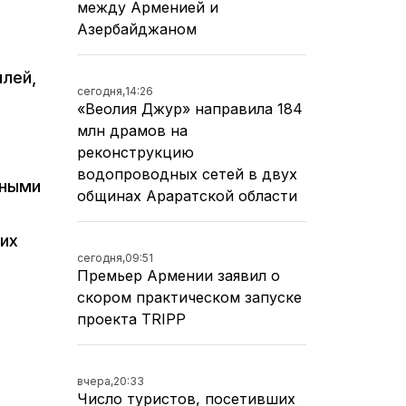
между Арменией и
Азербайджаном
ылей,
сегодня,
14:26
«Веолия Джур» направила 184
млн драмов на
реконструкцию
водопроводных сетей в двух
нными
общинах Араратской области
сих
сегодня,
09:51
Премьер Армении заявил о
скором практическом запуске
проекта TRIPP
вчера,
20:33
Число туристов, посетивших