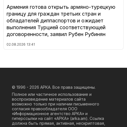
Армения готова открыть армяно-турецкую
границу для граждан третьих стран и
обладателей диппаспортов и ожидает
выполнения Турцией соответствующей
договоренности, заявил Рубен Рубинян
02.08.2026
13:41
© 1996 - 2026
АРКА. Все права защищены.
Полное или частичное использование и
воспроизведение материалов сайта
возможно только при наличии письменного
согласия правообладателя ООО
«Информационное агентство АРКА» и
гиперссылки на сайт «АРКА» (
arka.am
). Ссылка
должна быть прямая, активная, нескриптовая,