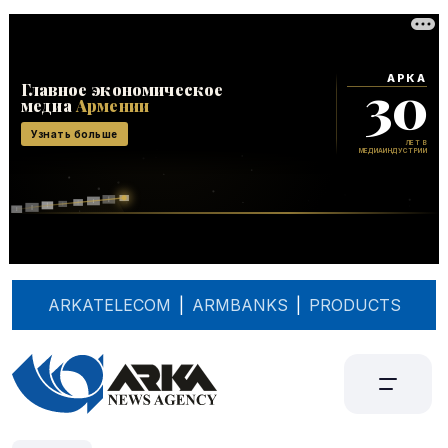
ARKATELECOM
|
ARMBANKS
|
PRODUCTS