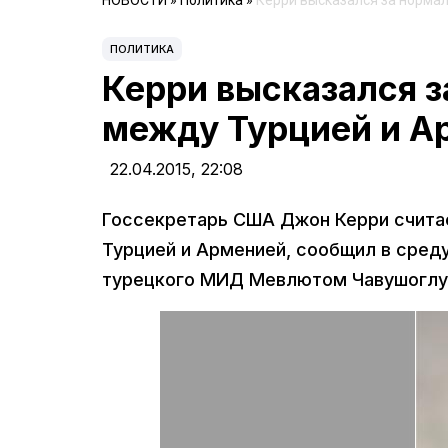
НОВОСТИ
»
Политика
»
Керри высказался за норма
ПОЛИТИКА
Керри высказался 
между Турцией и А
22.04.2015,
22:08
Госсекретарь США Джон Керри счита
Турцией и Арменией, сообщил в среду
турецкого МИД Мевлютом Чавушоглу