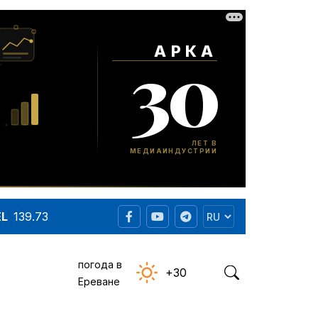
EL
139.73
погода в
+30
Ереване