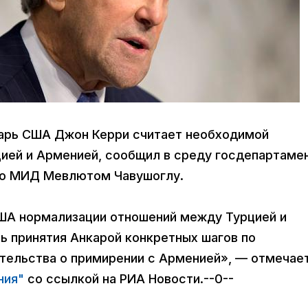
етарь США Джон Керри считает необходимой
ей и Арменией, сообщил в среду госдепартамен
ого МИД Мевлютом Чавушоглу.
ША нормализации отношений между Турцией и
ь принятия Анкарой конкретных шагов по
ительства о примирении с Арменией», — отмечае
ния"
со ссылкой на РИА Новости.--0--