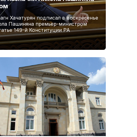
ром
агн Хачатурян подписал в воскресенье
кола Пашиняна премьер-министром
татье 149-й Конституции РА