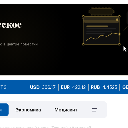
TS
USD
366.17
EUR
422.12
RUB
4.4525
G
и
Экономика
Медиакит