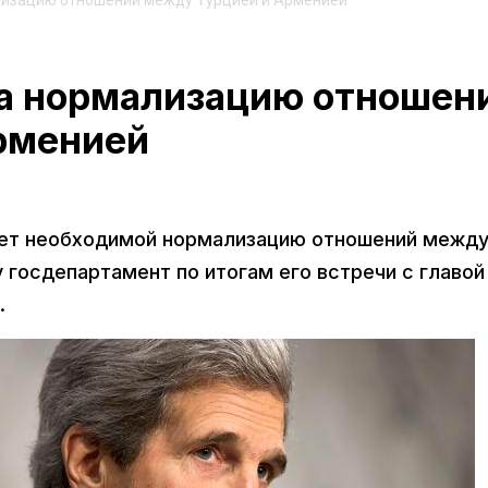
лизацию отношений между Турцией и Арменией
за нормализацию отношен
рменией
ет необходимой нормализацию отношений межд
 госдепартамент по итогам его встречи с главой
.