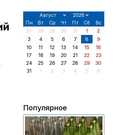
Пн
Вт
Ср
Чт
Пт
Сб
Вс
ий
27
28
29
30
31
1
2
3
4
5
6
7
8
9
10
11
12
13
14
15
16
17
18
19
20
21
22
23
24
25
26
27
28
29
30
у
31
1
2
3
4
5
6
Популярное
В России приостановили
продажу более 70 тыс.
бутылок питьевой воды и