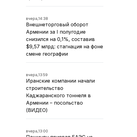
вчера,
14:38
Внешнеторговый оборот
Армении за I полугодие
снизился на 0,1%, составив
$9,57 млрд: стагнация на фоне
смене географии
вчера,
13:59
Иранские компании начали
строительство
Каджаранского тоннеля в
Армении – посольство
(ВИДЕО)
вчера,
13:00
Пашинян призвал ЕАЭС не