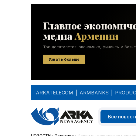
ARKATELECOM
|
ARMBANKS
|
PRODUC
Все новост