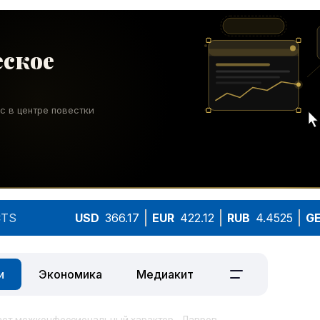
TS
USD
366.17
EUR
422.12
RUB
4.4525
G
и
Экономика
Медиакит