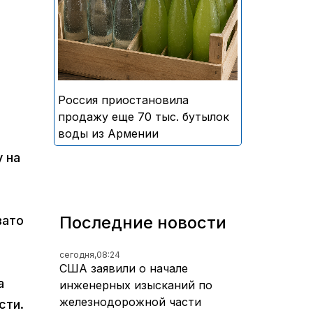
безалкогольных напитков
армянского производства
Россия приостановила
продажу еще 70 тыс. бутылок
воды из Армении
 на
Последние новости
вато
сегодня,
08:24
о
США заявили о начале
а
инженерных изысканий по
железнодорожной части
сти.