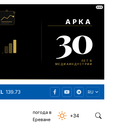
EL
139.73
погода в
+34
Ереване