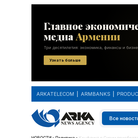
ARKATELECOM
|
ARMBANKS
|
PRODUC
Все новост