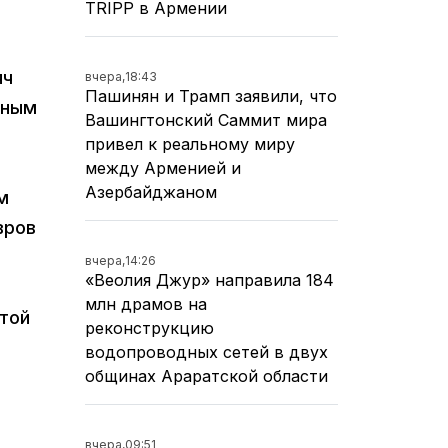
TRIPP в Армении
яч
вчера,
18:43
Пашинян и Трамп заявили, что
нным
Вашингтонский Саммит мира
привел к реальному миру
между Арменией и
Азербайджаном
м
вров
вчера,
14:26
«Веолия Джур» направила 184
млн драмов на
этой
реконструкцию
водопроводных сетей в двух
общинах Араратской области
вчера,
09:51