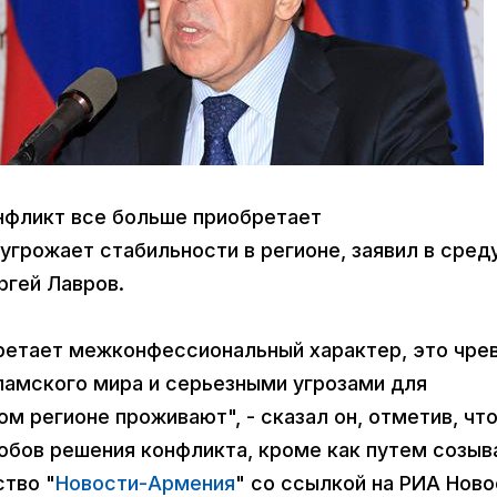
онфликт все больше приобретает
грожает стабильности в регионе, заявил в среду
ргей Лавров.
ретает межконфессиональный характер, это чре
ламского мира и серьезными угрозами для
м регионе проживают", - сказал он, отметив, чт
обов решения конфликта, кроме как путем созыв
ство "
Новости-Армения
" со ссылкой на РИА Ново