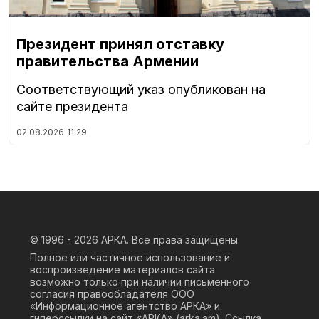
Президент принял отставку
правительства Армении
Соответствующий указ опубликован на
сайте президента
02.08.2026
11:29
© 1996 - 2026
АРКА. Все права защищены.
Полное или частичное использование и
воспроизведение материалов сайта
возможно только при наличии письменного
согласия правообладателя ООО
«Информационное агентство АРКА» и
гиперссылки на сайт «АРКА» (
arka.am
). Ссылка