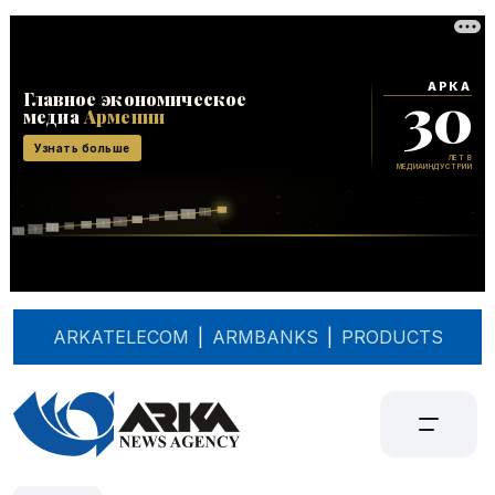
ARKATELECOM
|
ARMBANKS
|
PRODUCTS