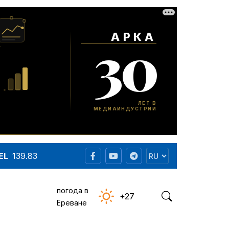
EL
139.83
погода в
+27
Ереване