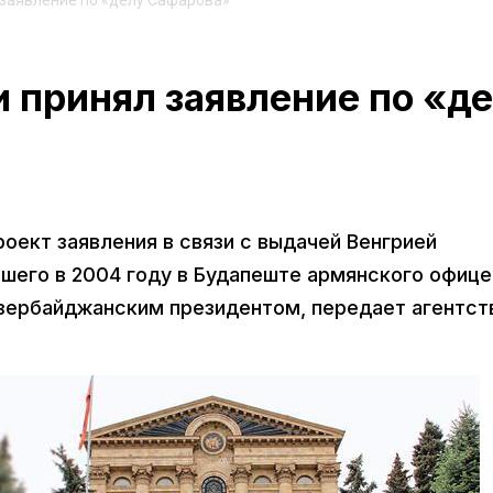
заявление по «делу Сафарова»
 принял заявление по «д
оект заявления в связи с выдачей Венгрией
шего в 2004 году в Будапеште армянского офице
азербайджанским президентом, передает агентст