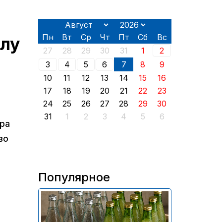
Пн
Вт
Ср
Чт
Пт
Сб
Вс
елу
27
28
29
30
31
1
2
3
4
5
6
7
8
9
10
11
12
13
14
15
16
17
18
19
20
21
22
23
24
25
26
27
28
29
30
31
1
2
3
4
5
6
ра
во
Популярное
В России приостановили
продажу более 70 тыс.
бутылок питьевой воды и