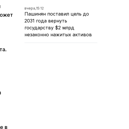
м
вчера,
15:12
Пашинян поставил цель до
может
2031 года вернуть
государству $2 млрд
незаконно нажитых активов
та.
в
е в