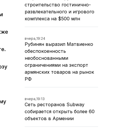
строительство гостинично-
развлекательного и игрового
м
комплекса на $500 млн
кже
вчера,
19:24
Рубинян выразил Матвиенко
те.
обеспокоенность
необоснованными
ограничениями на экспорт
озу
армянских товаров на рынок
РФ
вчера,
19:13
ому
Сеть ресторанов Subway
собирается открыть более 60
объектов в Армении