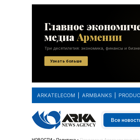
ARKATELECOM
|
ARMBANKS
|
PRODUC
Все новост