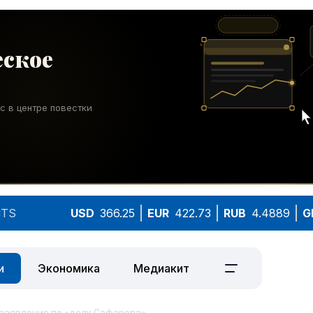
TS
USD
366.25
EUR
422.73
RUB
4.4889
G
и
Экономика
Медиакит