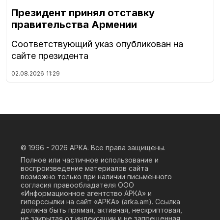
Президент принял отставку
правительства Армении
Соответствующий указ опубликован на
сайте президента
02.08.2026
11:29
© 1996 - 2026
АРКА. Все права защищены.
Полное или частичное использование и
воспроизведение материалов сайта
возможно только при наличии письменного
согласия правообладателя ООО
«Информационное агентство АРКА» и
гиперссылки на сайт «АРКА» (
arka.am
). Ссылка
должна быть прямая, активная, нескриптовая,
не закрытая от индексации и не запрещенная