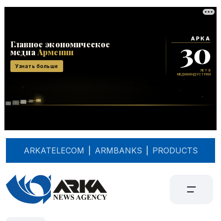
ARKATELECOM
|
ARMBANKS
|
PRODUCTS