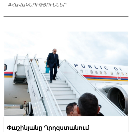
#
ՀԱՎԱԿՆՈՒԹՅՈՒՆՆԵՐ
Փաշինյանը Ղրղզստանում