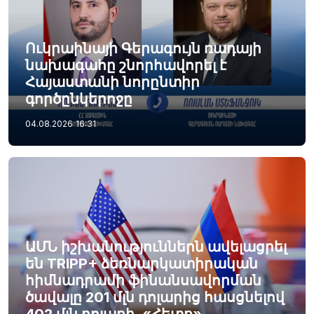
Ուկրաինայի Գերագույն ռադայի
նախագահը շնորհավորել է
Հայաստանի նորընտիր
գործընկերոջը
04.08.2026
16:31
ԱՄՆ իշխանություններն ավելացրել
են TRIPP+ ձեռնարկատիրական
հիմնադրամի ֆինանսավորման
ծավալը 201 մլն դոլարից հասցնելով
402 մլն դոլարի. «Հետք»