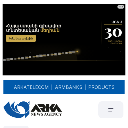
ARKATELECOM
|
ARMBANKS
|
PRODUCTS