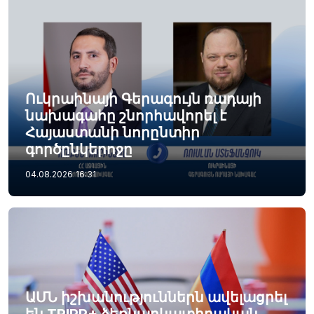
Ուկրաինայի Գերագույն ռադայի
նախագահը շնորհավորել է
Հայաստանի նորընտիր
գործընկերոջը
04.08.2026
16:31
ԱՄՆ իշխանություններն ավելացրել
են TRIPP+ ձեռնարկատիրական