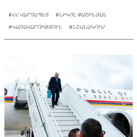
#
ՀՀ ՎԱՐՉԱՊԵՏ
#
ՆԻԿՈԼ ՓԱՇԻՆՅԱՆ
#
ԿԱՌԱՎԱՐՈՒԹՅՈՒՆ
#
ՆՇԱՆԱԿՈՒՄ