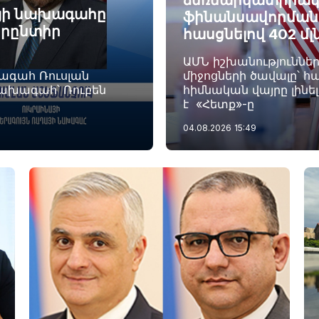
ձեռնարկատիրակ
այի նախագահը
ֆինանսավորման ծ
որընտիր
հասցնելով 402 մլ
ԱՄՆ իշխանություննե
խագահ Ռուսլան
միջոցների ծավալը՝ հա
նախագահ՝ Ռուբեն
հիմնական վայրը լինե
է «Հետք»-ը
04.08.2026
15:49