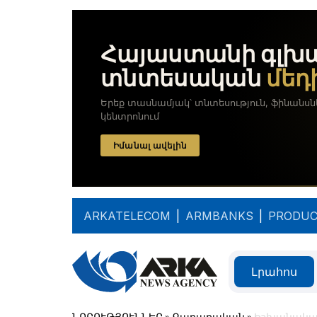
ARKATELECOM
|
ARMBANKS
|
PRODUC
Լրահոս