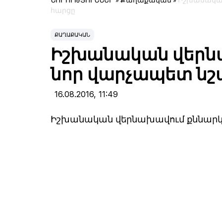
ՆՈՐՈՒԹՅՈՒՆՆԵՐ
»
Քաղաքական
»
Իշխանական
հարցը
ՔԱՂԱՔԱԿԱՆ
Իշխանական վերն
նոր վարչապետ նշ
16.08.2016,
11:49
Իշխանական վերնախավում քննարկվ