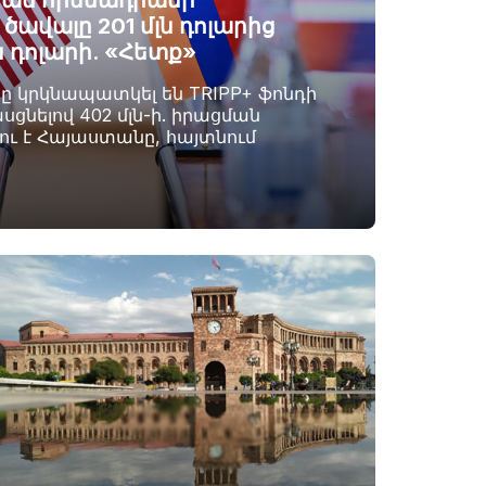
ան հիմնադրամի
ավալը 201 մլն դոլարից
ն դոլարի. «Հետք»
րը կրկնապատկել են TRIPP+ ֆոնդի
սցնելով 402 մլն-ի. իրացման
լու է Հայաստանը, հայտնում