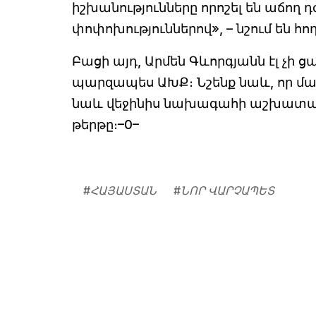
իշխանությունները որոշել են աճող դ
փոփոխություններով», – նշում են հ
Բացի այդ, Արմեն Գևորգյանն էլ չ
պարզապես ԱԽՔ։ Նշենք նաև, որ մա
նաև վեջինիս նախագահի աշխատակա
թերթը։–0–
#
ՀԱՅԱՍՏԱՆ
#
ՆՈՐ ՎԱՐՉԱՊԵՏ