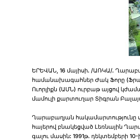
ԵՐԵՎԱՆ, 16 մայիսի. /ԱՌԿԱ/. Ղար
համանախագահներ Ժակ Ֆորը (Ֆրան
Ուորլիքն (ԱՄՆ) ուրբաթ այցով կժ
մամուլի քարտուղար Տիգրան Բալայան
Ղարաբաղյան հակամարտությունը սկ
հայերով բնակեցված Լեռնային Ղար
գալու մասին: 1991թ. դեկտեմբերի 