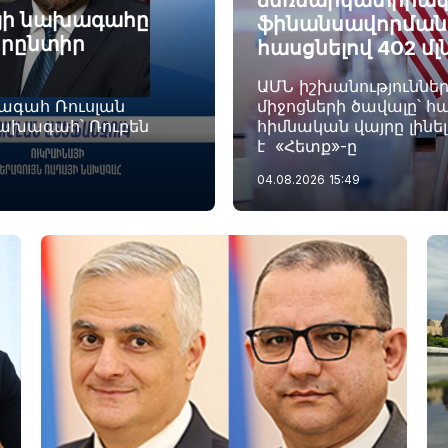
ձեռնարկատիրակ
այի նախագահը
ֆինանսավորման ծ
որընտիր
հասցնելով 402 մլ
ԱՄՆ իշխանություննե
խագահ Ռուսլան
միջոցների ծավալը՝ հա
նախագահ՝ Ռուբեն
հիմնական վայրը լինե
է «Հետք»-ը
04.08.2026
15:49