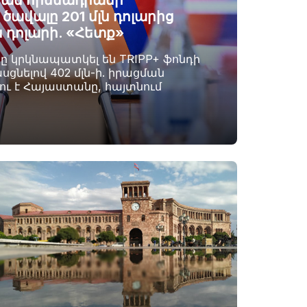
ան հիմնադրամի
ավալը 201 մլն դոլարից
ն դոլարի. «Հետք»
րը կրկնապատկել են TRIPP+ ֆոնդի
սցնելով 402 մլն-ի. իրացման
լու է Հայաստանը, հայտնում