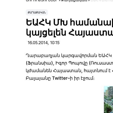
ՆՈՐՈՒԹՅՈՒՆՆԵՐ
»
Քաղաքական
»
ԵԱՀԿ ՄԽ հ
ՔԱՂԱՔԱԿԱՆ
ԵԱՀԿ ՄԽ համանա
կայցելեն Հայաստ
16.05.2014,
10:15
Ղարաբաղյան կարգավորման ԵԱՀԿ 
(Ֆրանսիա), Իգոր Պոպովը (Ռուսաստա
կժամանեն Հայաստան, հայտնում է
Բալայանը Twitter–ի իր էջում։