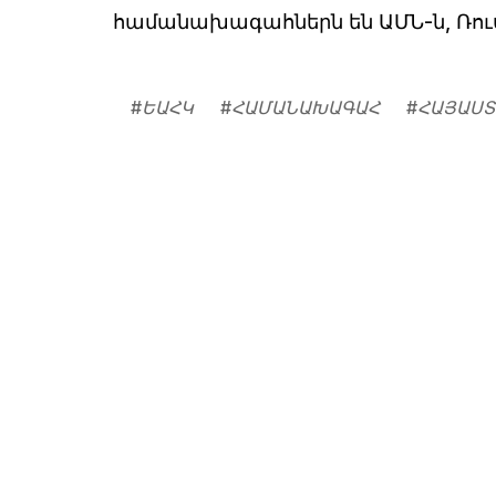
համանախագահներն են ԱՄՆ-ն, Ռու
#
ԵԱՀԿ
#
ՀԱՄԱՆԱԽԱԳԱՀ
#
ՀԱՅԱՍՏ