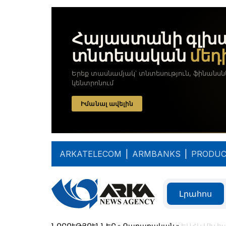
ARKATELECOM
|
ARMBANKS
|
PRODUC
Լրահոս