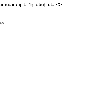
սաստանը և Ֆրանսիան: -0-
ԱՆ