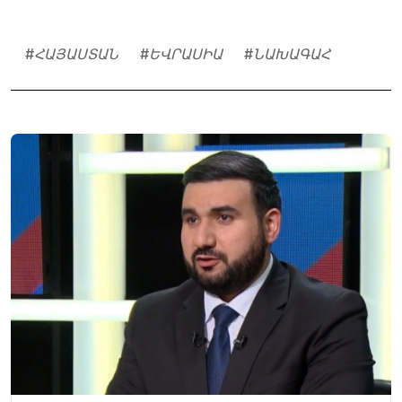
#
ՀԱՅԱՍՏԱՆ
#
ԵՎՐԱՍԻԱ
#
ՆԱԽԱԳԱՀ