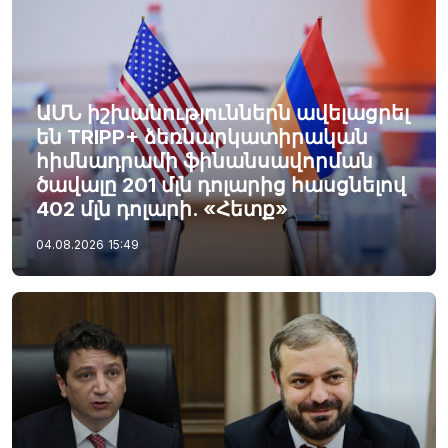
ԱՄՆ իշխանություններն ավելացրել
են TRIPP+ ձեռնարկատիրական
հիմնադրամի ֆինանսավորման
ծավալը 201 մլն դոլարից հասցնելով
402 մլն դոլարի. «Հետք»
04.08.2026
15:49