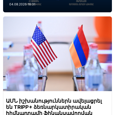
04.08.2026
16:31
ԱՄՆ իշխանություններն ավելացրել
են TRIPP+ ձեռնարկատիրական
հիմնադրամի ֆինանսավորման