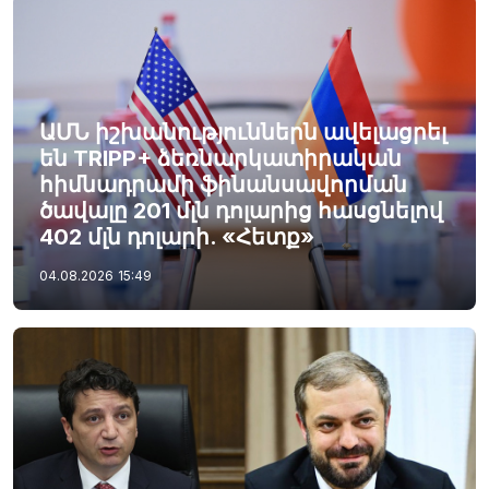
ԱՄՆ իշխանություններն ավելացրել
են TRIPP+ ձեռնարկատիրական
հիմնադրամի ֆինանսավորման
ծավալը 201 մլն դոլարից հասցնելով
402 մլն դոլարի. «Հետք»
04.08.2026
15:49