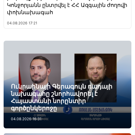
Կոնջորյանն ընտրվել է ՀՀ Ազգային ժողովի
փոխնախագահ
04.08.2026
17:21
Ուկրաինայի Գերագույն ռադայի
նախագահը շնորհավորել է
Հայաստանի նորընտիր
գործընկերոջը
04.08.2026
16:31