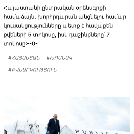
Հայաստանի ընտրական օրենսգրքի
համաձայն, խորհրդարան անցնելու համար
կուսակցությունները պետք է հավաքեն
քվեների 5 տոկոսը, իսկ դաշինքները՝ 7
տոկոսը:--0-
#
ՀԱՅԱՍՏԱՆ
#
ԽՈՍՆԱԿ
#
ՔՎԵԱՐԿՈՒԹՅՈՒՆ