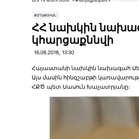
ՆՈՐՈՒԹՅՈՒՆՆԵՐ
»
Քաղաքական
»
ՀՀ նախկին
ՔԱՂԱՔԱԿԱՆ
ՀՀ նախկին նախագ
կհարցաքննվի
16.08.2018,
13:30
Հայաստանի նախկին նախագահ Սերժ 
Այս մասին հինգշաբթի կառավարութ
ՀՔԾ պետ Սասուն Խաչատրյանը։