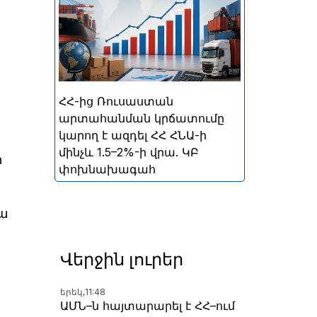
ռիսկի տակ կարող է հայտնվել
Հայաստանի տնտեսության
այն հատվածը, որը
համապատասխանում է ՀՆԱ-
ի մոտավորապես 1,5–2%-ին,
հայտարարել է ՀՀ ԿԲ
ՀՀ-ից Ռուսաստան
նախագահի տեղակալը
արտահանման կրճատումը
կարող է ազդել ՀՀ ՀՆԱ-ի
մինչև 1.5–2%-ի վրա. ԿԲ
ի
փոխնախագահ
Դա
Վերջին լուրեր
երեկ,
11:48
ԱՄՆ–ն հայտարարել է ՀՀ–ում