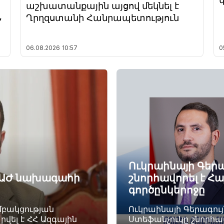
աշխատանքային այցով մեկնել է
Ն
Ղրղզստանի Հանրապետություն
06.08.2026
10:57
0
Ուկրաինայի Գեր
Հ ԱԺ նախագահի
շնորհավորել է Հ
գործընկերոջը
բակցության
Ուկրաինայի Գերագու
վել է ՀՀ Ազգային
Ստեֆանչուկը շնորհավ