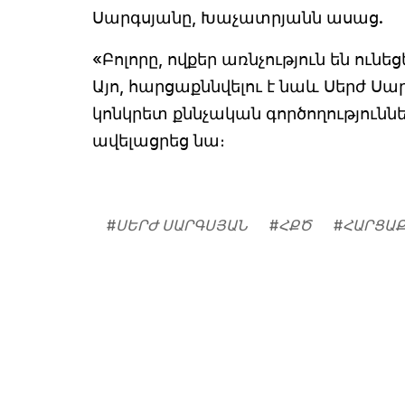
Սարգսյանը, Խաչատրյանն ասաց.
«Բոլորը, ովքեր առնչություն են ուն
Այո, հարցաքննվելու է նաև Սերժ Սարգ
կոնկրետ քննչական գործողություն
ավելացրեց նա։
#
ՍԵՐԺ ՍԱՐԳՍՅԱՆ
#
ՀՔԾ
#
ՀԱՐՑԱ