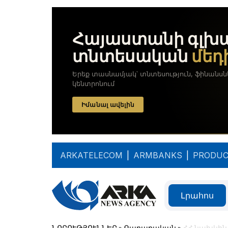
ARKATELECOM
|
ARMBANKS
|
PRODUC
Լրահոս