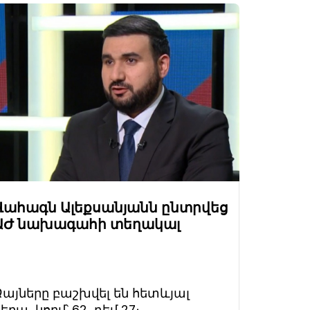
Վահագն Ալեքսանյանն ընտրվեց
ԱԺ նախագահի տեղակալ
Ձայները բաշխվել են հետևյալ
երպ. կողմ՝ 62, դեմ 27։