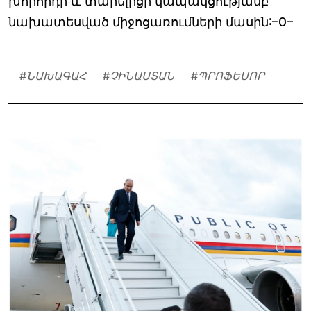
խորհրդի և տարելիցի կապակցությամբ
նախատեսված միջոցառումների մասին:–0–
#
ՆԱԽԱԳԱՀ
#
ՉԻՆԱՍՏԱՆ
#
ՊՐՈՖԵՍՈՐ