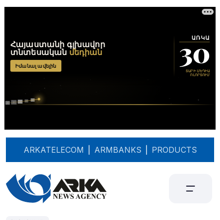
ARKATELECOM
|
ARMBANKS
|
PRODUCTS