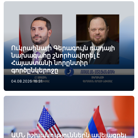
Ուկրաինայի Գերագույն ռադայի
նախագահը շնորհավորել է
Հայաստանի նորընտիր
գործընկերոջը
04.08.2026
16:31
ԱՄՆ իշխանություններն ավելացրել