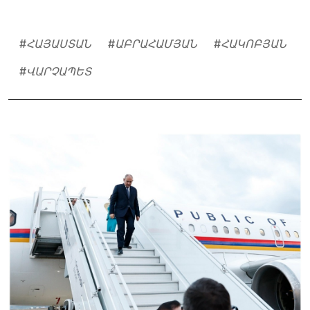
#
ՀԱՅԱՍՏԱՆ
#
ԱԲՐԱՀԱՄՅԱՆ
#
ՀԱԿՈԲՅԱՆ
#
ՎԱՐՉԱՊԵՏ