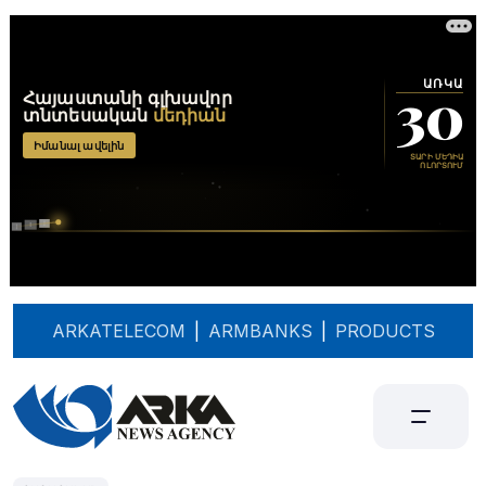
ARKATELECOM
|
ARMBANKS
|
PRODUCTS