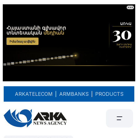
ARKATELECOM
|
ARMBANKS
|
PRODUCTS