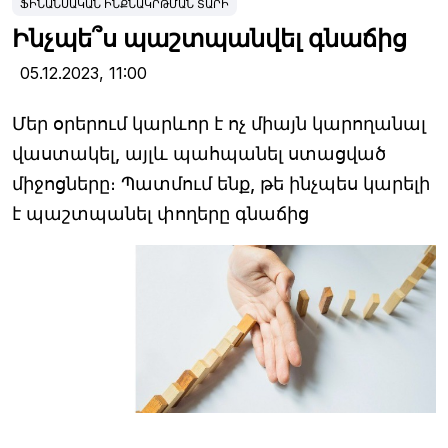
ՖԻՆԱՆՍԱԿԱՆ ԻՆՔՆԱԿՐԹՄԱՆ ՏԱՐԻ
Ինչպե՞ս պաշտպանվել գնաճից
05.12.2023,
11:00
Մեր օրերում կարևոր է ոչ միայն կարողանալ
վաստակել, այլև պահպանել ստացված
միջոցները։ Պատմում ենք, թե ինչպես կարելի
է պաշտպանել փողերը գնաճից