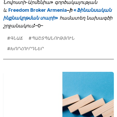
Նովոստի-Արմենիա» գործակալության
և
Freedom Broker Armenia
–ի
«Ֆինանսական
ինքնակրթման տարի»
համատեղ նախագծի
շրջանակում:–0–
#
ԳՆԱՃ
#
ՊԱՇՏՊԱՆՈՒԹՅՈՒՆ
#
ԽՈՐՀՈՒՐԴՆԵՐ