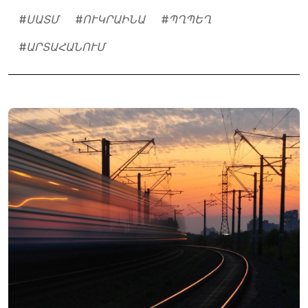
#
ՍԱՏՄ
#
ՈՒԿՐԱԻՆԱ
#
ՊՂՊԵՂ
#
ԱՐՏԱՀԱՆՈՒՄ