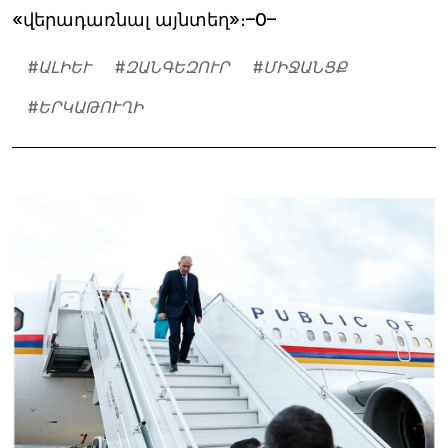
«վերադառնալ այնտեղ»։–0–
#
ԱԼԻԵՒ
#
ԶԱՆԳԵԶՈՒՐ
#
ՄԻՋԱՆՑՔ
#
ԵՐԿԱԹՈՒՂԻ