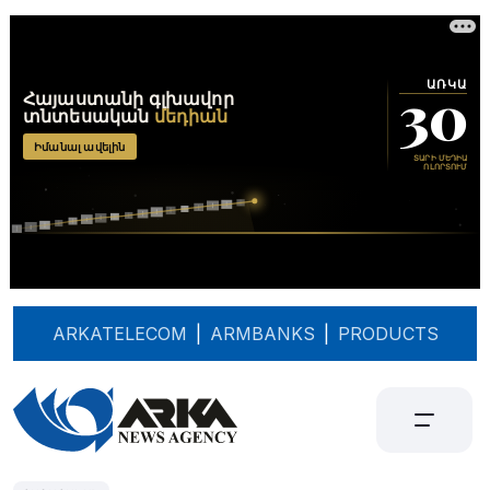
ARKATELECOM
|
ARMBANKS
|
PRODUCTS