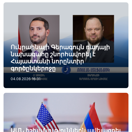
Ուկրաինայի Գերագույն ռադայի
նախագահը շնորհավորել է
Հայաստանի նորընտիր
գործընկերոջը
04.08.2026
16:31
ԱՄՆ իշխանություններն ավելացրել