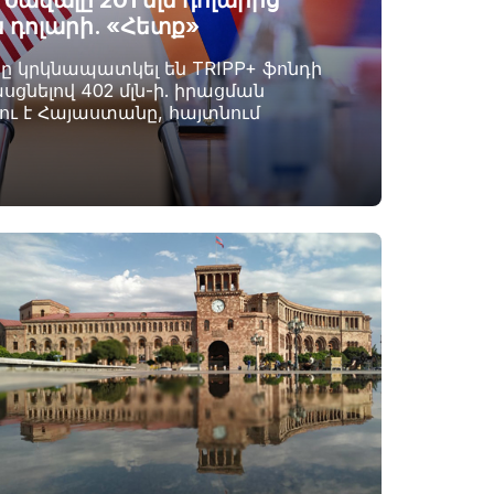
ավալը 201 մլն դոլարից
ն դոլարի. «Հետք»
րը կրկնապատկել են TRIPP+ ֆոնդի
սցնելով 402 մլն-ի. իրացման
լու է Հայաստանը, հայտնում