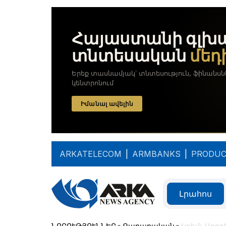
ARKATELECOM
|
ARMBANKS
|
PRODUC
Լրահոս