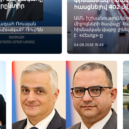
ֆինանսավորման ծ
որընտիր
հասցնելով 402 մլ
ԱՄՆ իշխանություննե
խագահ Ռուսլան
միջոցների ծավալը՝ հա
նախագահ՝ Ռուբեն
հիմնական վայրը լինե
է «Հետք»-ը
04.08.2026
15:49