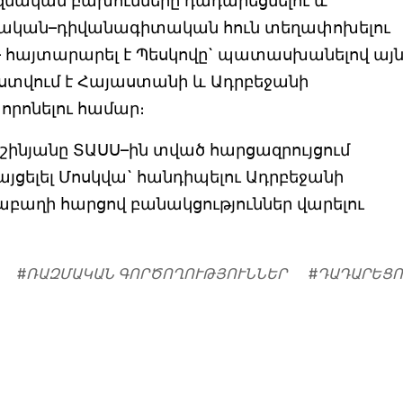
մական բախումները դադարեցնելու և
քական–դիվանագիտական հուն տեղափոխելու
, – հայտարարել է Պեսկովը` պատասխանելով այ
ստվում է Հայաստանի և Ադրբեջանի
որոնելու համար։
ինյանը ՏԱՍՍ–ին տված հարցազրույցում
յցելել Մոսկվա` հանդիպելու Ադրբեջանի
բաղի հարցով բանակցություններ վարելու
#
ՌԱԶՄԱԿԱՆ ԳՈՐԾՈՂՈՒԹՅՈՒՆՆԵՐ
#
ԴԱԴԱՐԵՑՈ