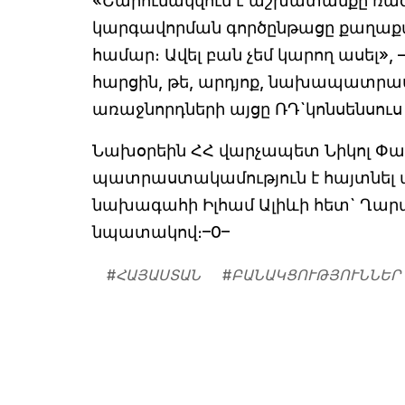
«Շարունակվում է աշխատանքը ռազ
կարգավորման գործընթացը քաղա
համար։ Ավել բան չեմ կարող ասել»
հարցին, թե, արդյոք, նախապատրա
առաջնորդների այցը ՌԴ`կոնսենսուս 
Նախօրեին ՀՀ վարչապետ Նիկոլ Փաշ
պատրաստակամություն է հայտնել ա
նախագահի Իլհամ Ալիևի հետ` Ղարա
նպատակով։–0–
#
ՀԱՅԱՍՏԱՆ
#
ԲԱՆԱԿՑՈՒԹՅՈՒՆՆԵՐ