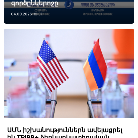
գործընկերոջը
04.08.2026
16:31
ԱՄՆ իշխանություններն ավելացրել
են TRIPP+ ձեռնարկատիրական