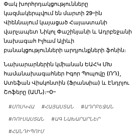
Փակ խորհրդակցությունները
կազմակերպվում են մարտի 29–ին
Վիեննայում կայացած Հայաստանի
վարչապետ Նիկոլ Փաշինյանի և Ադրբեջանի
նախագահ Իլհամ Ալիևի
բանակցությունների արդյունքների ֆոնին։
Նախարարներին կմիանան ԵԱՀԿ ՄԽ
համանախագահներ Իգոր Պոպովը (ՌԴ),
Ստեֆան Վիսկոնտին (Ֆրանսիա) և Էնդրյու
Շոֆերը (ԱՄՆ)։–0–
#
ՄՈՍԿՎԱ
#
ՀԱՅԱՍՏԱՆ
#
ԱԴՐԲԵՋԱՆ
#
ՌՈՒՍԱՍՏԱՆ
#
ԱԳ ՆԱԽԱՐԱՐՆԵՐ
#
ՀԱՆԴԻՊՈՒՄ