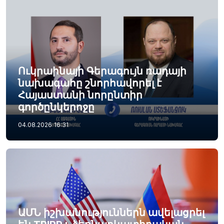
Ուկրաինայի Գերագույն ռադայի
նախագահը շնորհավորել է
Հայաստանի նորընտիր
գործընկերոջը
04.08.2026
16:31
ԱՄՆ իշխանություններն ավելացրել