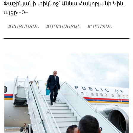
Փաշինյանի տիկնոջ՝ Աննա Հակոբյանի Կիև
այցը։–0–
#
ՀԱՅԱՍՏԱՆ
#
ՌՈՒՍԱՍՏԱՆ
#
ԴԵՍՊԱՆ