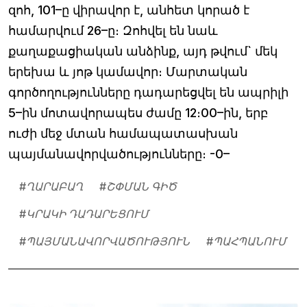
զոհ, 101–ը վիրավոր է, անհետ կորած է
համարվում 26–ը։ Զոհվել են նաև
քաղաքացիական անձինք, այդ թվում` մեկ
երեխա և յոթ կամավոր։ Մարտական
գործողությունները դադարեցվել են ապրիլի
5–ին մոտավորապես ժամը 12։00–ին, երբ
ուժի մեջ մտան համապատասխան
պայմանավորվածությունները։ -0–
#
ՂԱՐԱԲԱՂ
#
ՇՓՄԱՆ ԳԻԾ
#
ԿՐԱԿԻ ԴԱԴԱՐԵՑՈՒՄ
#
ՊԱՅՄԱՆԱՎՈՐՎԱԾՈՒԹՅՈՒՆ
#
ՊԱՀՊԱՆՈՒՄ