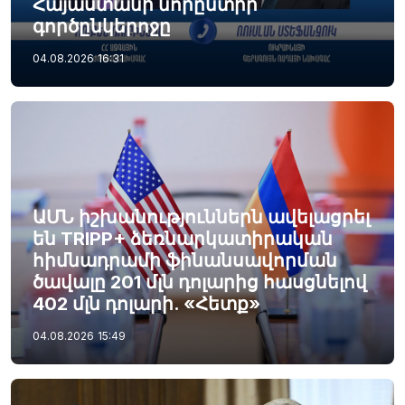
Հայաստանի նորընտիր
գործընկերոջը
04.08.2026
16:31
ԱՄՆ իշխանություններն ավելացրել
են TRIPP+ ձեռնարկատիրական
հիմնադրամի ֆինանսավորման
ծավալը 201 մլն դոլարից հասցնելով
402 մլն դոլարի. «Հետք»
04.08.2026
15:49