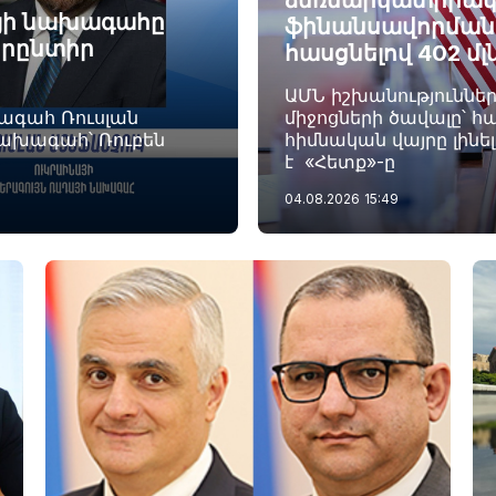
ձեռնարկատիրակ
այի նախագահը
ֆինանսավորման ծ
որընտիր
հասցնելով 402 մլ
ԱՄՆ իշխանություննե
խագահ Ռուսլան
միջոցների ծավալը՝ հա
նախագահ՝ Ռուբեն
հիմնական վայրը լինե
է «Հետք»-ը
04.08.2026
15:49