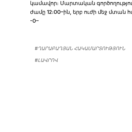
կամավոր։ Մարտական գործողությու
ժամը 12։00–ին, երբ ուժի մեջ մտ
-0–
#
ՂԱՐԱԲԱՂՅԱՆ ՀԱԿԱՄԱՐՏՈՒԹՅՈՒՆ
#
ԼԱՎՐՈՎ