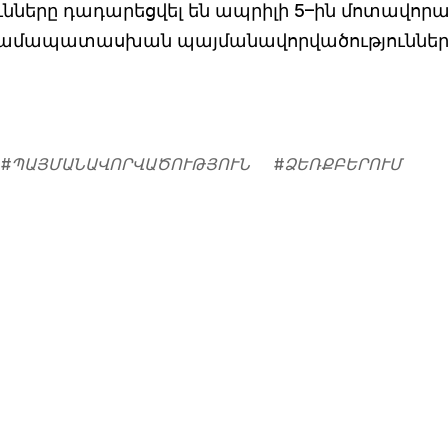
նները դադարեցվել են ապրիլի 5–ին մոտավոր
ան համապատասխան պայմանավորվածություններ
#
ՊԱՅՄԱՆԱՎՈՐՎԱԾՈՒԹՅՈՒՆ
#
ՁԵՌՔԲԵՐՈՒՄ