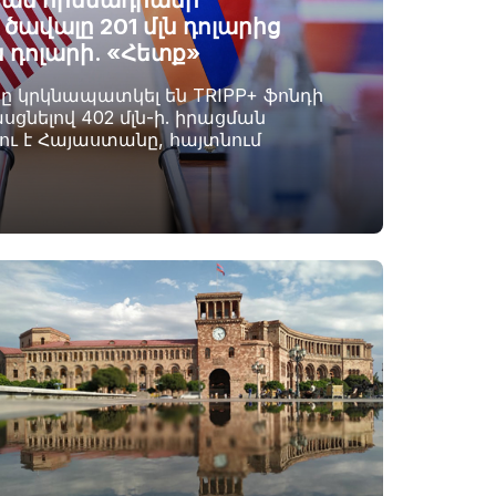
ան հիմնադրամի
ավալը 201 մլն դոլարից
ն դոլարի. «Հետք»
րը կրկնապատկել են TRIPP+ ֆոնդի
սցնելով 402 մլն-ի. իրացման
լու է Հայաստանը, հայտնում