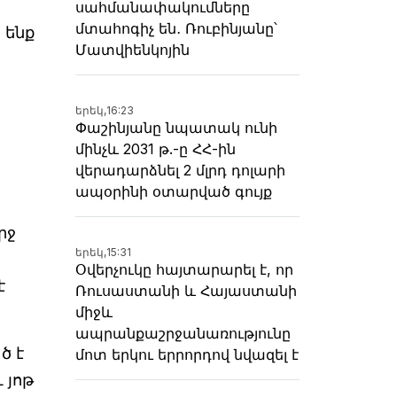
սահմանափակումները
մտահոգիչ են․ Ռուբինյանը՝
 ենք
Մատվիենկոյին
երեկ,
16:23
Փաշինյանը նպատակ ունի
մինչև 2031 թ.-ը ՀՀ-ին
վերադարձնել 2 մլրդ դոլարի
ապօրինի օտարված գույք
րջ
երեկ,
15:31
Օվերչուկը հայտարարել է, որ
է
Ռուսաստանի և Հայաստանի
միջև
ապրանքաշրջանառությունը
ծ է
մոտ երկու երրորդով նվազել է
 յոթ