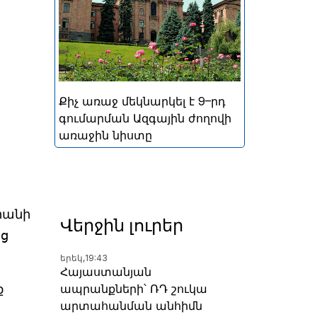
կայացած հերթական
խորհրդարանական
ընտրությունների
արդյունքներով ձևավորված
Հայաստանի 9-րդ գումարման
Ազգային ժողովի առաջին
Քիչ առաջ մեկնարկել է 9–րդ
նիստը
գումարման Ազգային ժողովի
առաջին նիստը
րանի
Վերջին լուրեր
ից
երեկ,
19:43
Հայաստանյան
ապրանքների՝ ՌԴ շուկա
ք
արտահանման անհիմն