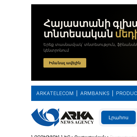
ARKATELECOM
|
ARMBANKS
|
PRODUC
Լրահոս