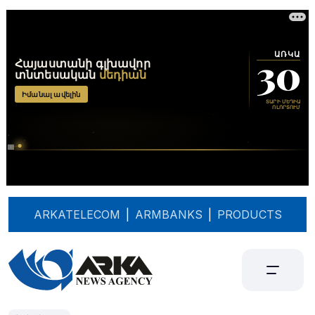
ARKATELECOM
|
ARMBANKS
|
PRODUCTS