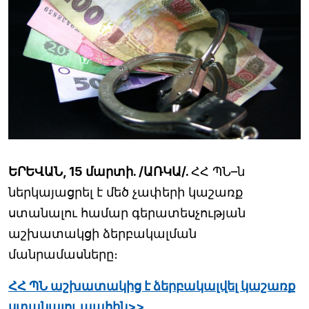
ԵՐԵՎԱՆ, 15 մարտի. /ԱՌԿԱ/.
ՀՀ ՊՆ–ն
ներկայացրել է մեծ չափերի կաշառք
ստանալու համար գերատեսչության
աշխատակցի ձերբակալման
մանրամասները։
ՀՀ ՊՆ աշխատակից է ձերբակալվել կաշառք
ստանալու պահին>>