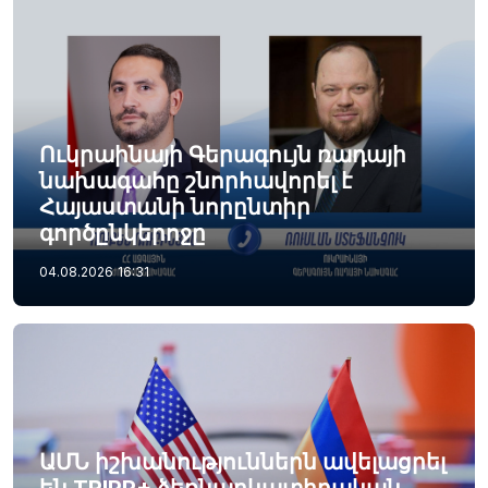
Ուկրաինայի Գերագույն ռադայի
նախագահը շնորհավորել է
Հայաստանի նորընտիր
գործընկերոջը
04.08.2026
16:31
ԱՄՆ իշխանություններն ավելացրել