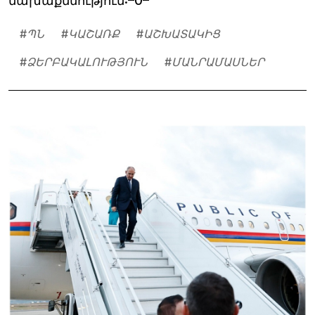
նախաքննություն:–0–
#
ՊՆ
#
ԿԱՇԱՌՔ
#
ԱՇԽԱՏԱԿԻՑ
#
ՁԵՐԲԱԿԱԼՈՒԹՅՈՒՆ
#
ՄԱՆՐԱՄԱՍՆԵՐ