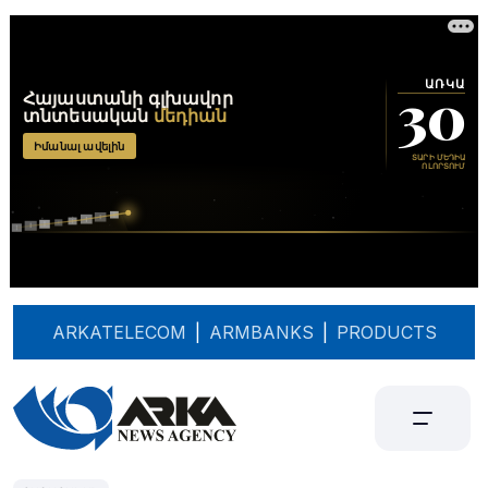
ARKATELECOM
|
ARMBANKS
|
PRODUCTS