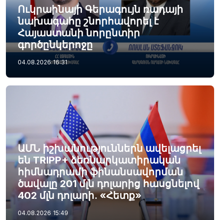
Ուկրաինայի Գերագույն ռադայի
նախագահը շնորհավորել է
Հայաստանի նորընտիր
գործընկերոջը
04.08.2026
16:31
ԱՄՆ իշխանություններն ավելացրել
են TRIPP+ ձեռնարկատիրական
հիմնադրամի ֆինանսավորման
ծավալը 201 մլն դոլարից հասցնելով
402 մլն դոլարի. «Հետք»
04.08.2026
15:49