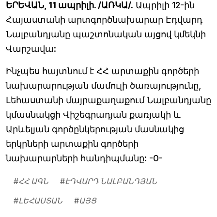
ԵՐԵՎԱՆ, 11 ապրիլի. /ԱՌԿԱ/.
Ապրիլի 12-ին
Հայաստանի արտգործնախարար Էդվարդ
Նալբանդյանը պաշտոնական այցով կմեկնի
Վարշավա:
Ինչպես հայտնում է ՀՀ արտաքին գործերի
նախարարության մամուլի ծառայությունը,
Լեհաստանի մայրաքաղաքում Նալբանդյանը
կմասնակցի Վիշեգրադյան քառյակի և
Արևելյան գործընկերության մասնակից
երկրների արտաքին գործերի
նախարարների հանդիպմանը: -0-
#
ՀՀ ԱԳՆ
#
ԷԴՎԱՐԴ ՆԱԼԲԱՆԴՅԱՆ
#
ԼԵՀԱՍՏԱՆ
#
ԱՅՑ