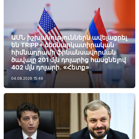
ԱՄՆ իշխանություններն ավելացրել
են TRIPP+ ձեռնարկատիրական
հիմնադրամի ֆինանսավորման
ծավալը 201 մլն դոլարից հասցնելով
402 մլն դոլարի. «Հետք»
04.08.2026
15:49