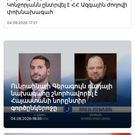
Կոնջորյանն ընտրվել է ՀՀ Ազգային ժողովի
փոխնախագահ
04.08.2026
17:21
Ուկրաինայի Գերագույն ռադայի
նախագահը շնորհավորել է
Հայաստանի նորընտիր
գործընկերոջը
04.08.2026
16:31