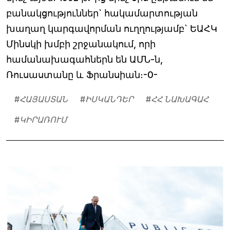
բանակցություններ` հակամարտության
խաղաղ կարգավորման ուղղությամբ` ԵԱՀԿ
Մինսկի խմբի շրջանակում, որի
համանախագահներն են ԱՄՆ-ն,
Ռուսաստանը և Ֆրանսիան։-0-
#
ՀԱՅԱՍՏԱՆ
#
ԻՍԿԱՆԴԵՐ
#
ՀՀ ՆԱԽԱԳԱՀ
#
ԿԻՐԱՌՈՒՄ