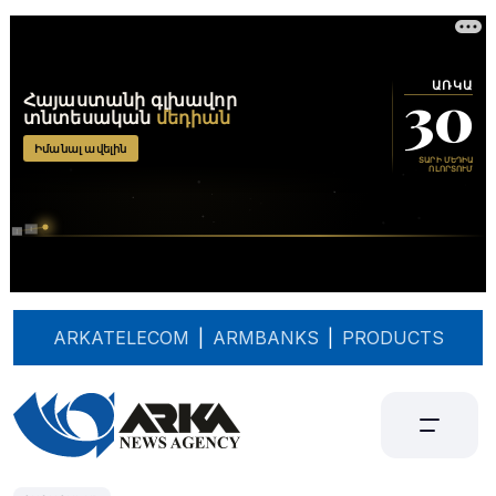
ARKATELECOM
|
ARMBANKS
|
PRODUCTS