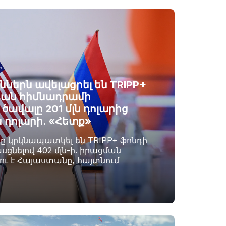
ններն ավելացրել են TRIPP+
ան հիմնադրամի
ավալը 201 մլն դոլարից
ն դոլարի. «Հետք»
րը կրկնապատկել են TRIPP+ ֆոնդի
սցնելով 402 մլն-ի. իրացման
լու է Հայաստանը, հայտնում