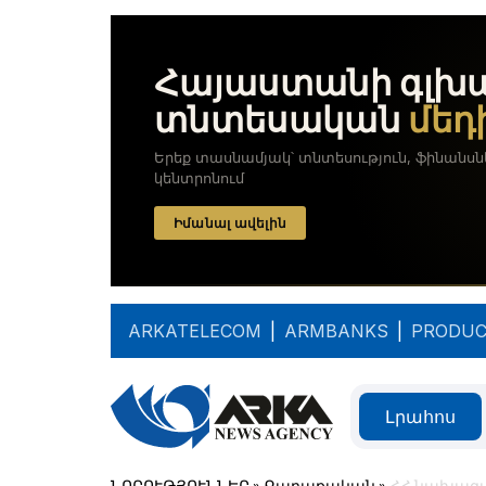
ARKATELECOM
|
ARMBANKS
|
PRODUC
Լրահոս