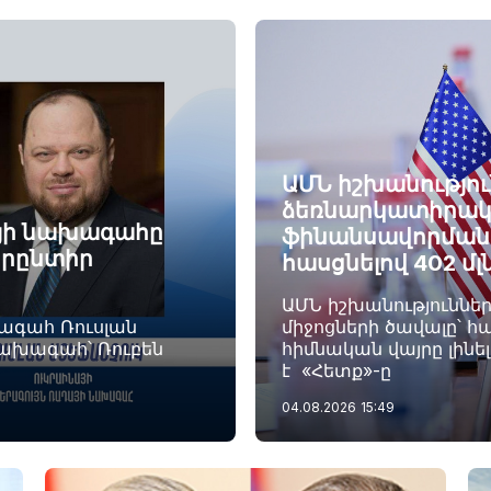
ԱՄՆ իշխանությու
ձեռնարկատիրակ
այի նախագահը
ֆինանսավորման ծ
որընտիր
հասցնելով 402 մլ
ԱՄՆ իշխանություննե
խագահ Ռուսլան
միջոցների ծավալը՝ հա
նախագահ՝ Ռուբեն
հիմնական վայրը լինե
է «Հետք»-ը
04.08.2026
15:49