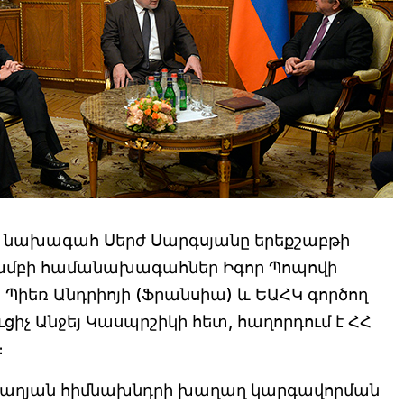
Հ նախագահ Սերժ Սարգսյանը երեքշաբթի
ի խմբի համանախագահներ Իգոր Պոպովի
, Պիեռ Անդրիոյի (Ֆրանսիա) և ԵԱՀԿ գործող
չ Անջեյ Կասպրշիկի հետ, հաղորդում է ՀՀ
։
աբաղյան հիմնախնդրի խաղաղ կարգավորման