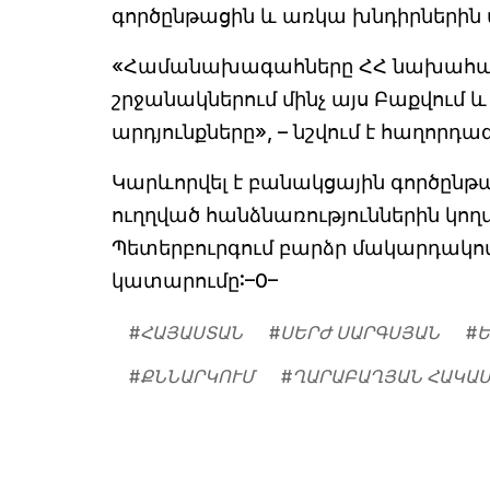
գործընթացին և առկա խնդիրներին 
«Համանախագահները ՀՀ նախահագին
շրջանակներում մինչ այս Բաքվում
արդյունքները», – նշվում է հաղորդա
Կարևորվել է բանակցային գործըն
ուղղված հանձնառություններին կող
Պետերբուրգում բարձր մակարդակով
կատարումը:–0–
#
ՀԱՅԱՍՏԱՆ
#
ՍԵՐԺ ՍԱՐԳՍՅԱՆ
#
Ե
#
ՔՆՆԱՐԿՈՒՄ
#
ՂԱՐԱԲԱՂՅԱՆ ՀԱԿԱ