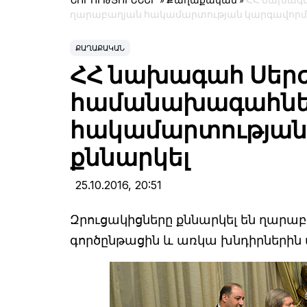
ՆՈՐՈՒԹՅՈՒՆՆԵՐ
»
Քաղաքական
»
ՀՀ նախագա
ղարաբաղյան հակամարտության կարգավորմա
ՔԱՂԱՔԱԿԱՆ
ՀՀ նախագահ Սերժ
համանախագահներ
հակամարտության 
քննարկել
25.10.2016,
20:51
Զրուցակիցները քննարկել են ղար
գործընթացին և առկա խնդիրներին 