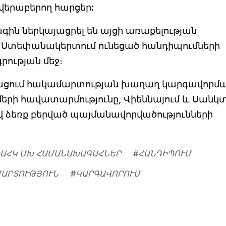
վերաբերող հարցեր:
 ներկայացրել են այցի առաքելության
 և Ստեփանակերտում ունեցած հանդիպումների
գրության մեջ։
թացում հակամարտության խաղաղ կարգավորմ
մերի հավատարմությունը, Վիեննայում և Սանկ
 ձեռք բերված պայմանավորվածությունների
ԱՀԿ ՄԽ ՀԱՄԱՆԱԽԱԳԱՀՆԵՐ
#
ՀԱՆԴԻՊՈՒՄ
ՄԱՐՏՈՒԹՅՈՒՆ
#
ԿԱՐԳԱՎՈՐՈՒՄ