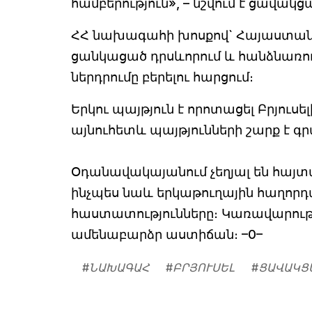
համբերություն», – նշվում է ցավակ
ՀՀ նախագահի խոսքով` Հայաստան
ցանկացած դրսևորում և հանձնառու 
ներդրումը բերելու հարցում։
Երկու պայթյուն է որոտացել Բրյու
այնուհետև պայթյունների շարք է գրա
Օդանավակայանում չեղյալ են հայտա
ինչպես նաև երկաթուղային հաղորդա
հաստատությունները։ Կառավարութ
ամենաբարձր աստիճան։ –0–
#
ՆԱԽԱԳԱՀ
#
ԲՐՅՈՒՍԵԼ
#
ՑԱՎԱԿՑ