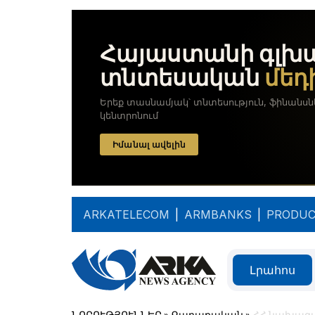
ARKATELECOM
|
ARMBANKS
|
PRODUC
Լրահոս