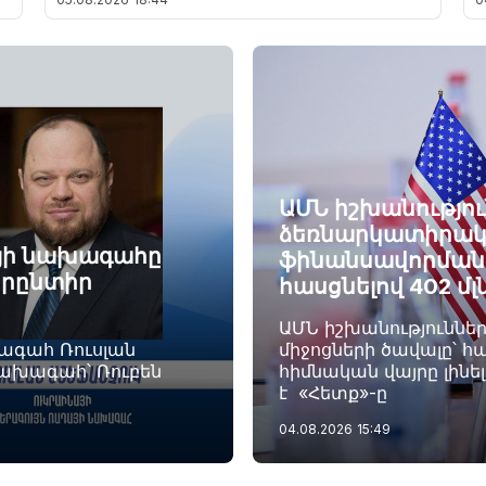
ԱՄՆ իշխանությու
ձեռնարկատիրակ
այի նախագահը
ֆինանսավորման ծ
որընտիր
հասցնելով 402 մլ
ԱՄՆ իշխանություննե
խագահ Ռուսլան
միջոցների ծավալը՝ հա
նախագահ՝ Ռուբեն
հիմնական վայրը լինե
է «Հետք»-ը
04.08.2026
15:49