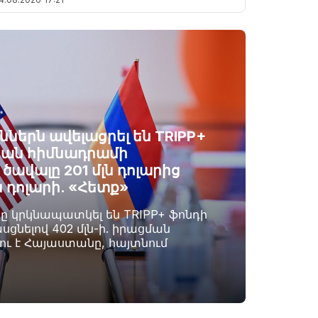
ններն ավելացրել են TRIPP+
ան հիմնադրամի
ավալը 201 մլն դոլարից
ն դոլարի. «Հետք»
րը կրկնապատկել են TRIPP+ ֆոնդի
սցնելով 402 մլն-ի. իրացման
լու է Հայաստանը, հայտնում