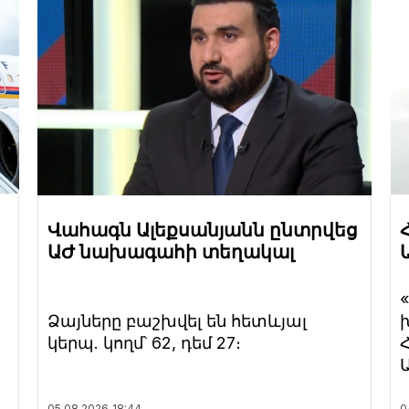
Վահագն Ալեքսանյանն ընտրվեց
ԱԺ նախագահի տեղակալ
Ձայները բաշխվել են հետևյալ
կերպ. կողմ՝ 62, դեմ 27։
05.08.2026
18:44
0