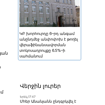
ներգրավման տոկոսադրույքը՝
5%
ԿԲ խորհուրդը 6–րդ անգամ
անընդմեջ անփոփոխ է թողել
վերաֆինանսավորման
տոկոսադրույքը 6.5%–ի
կան
սահմանում
ծ
Վերջին լուրեր
ամ
երեկ,
17:47
Մհեր Անանյանն ընդգրկվել է