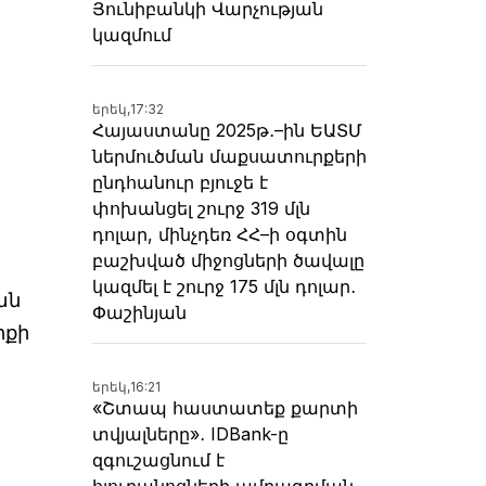
Յունիբանկի Վարչության
կազմում
երեկ,
17:32
Հայաստանը 2025թ․–ին ԵԱՏՄ
ներմուծման մաքսատուրքերի
ընդհանուր բյուջե է
փոխանցել շուրջ 319 մլն
դոլար, մինչդեռ ՀՀ–ի օգտին
բաշխված միջոցների ծավալը
կազմել է շուրջ 175 մլն դոլար․
ան
Փաշինյան
իքի
երեկ,
16:21
«Շտապ հաստատեք քարտի
տվյալները»․ IDBank-ը
զգուշացնում է
հյուրանոցների ամրագրման