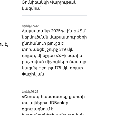
Յունիբանկի Վարչության
կազմում
երեկ,
17:32
Հայաստանը 2025թ․–ին ԵԱՏՄ
ներմուծման մաքսատուրքերի
ընդհանուր բյուջե է
 է,
փոխանցել շուրջ 319 մլն
դոլար, մինչդեռ ՀՀ–ի օգտին
բաշխված միջոցների ծավալը
կազմել է շուրջ 175 մլն դոլար․
Փաշինյան
երեկ,
16:21
«Շտապ հաստատեք քարտի
տվյալները»․ IDBank-ը
զգուշացնում է
հյուրանոցների ամրագրման