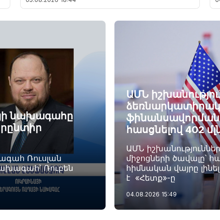
ԱՄՆ իշխանությու
ձեռնարկատիրակ
այի նախագահը
ֆինանսավորման ծ
որընտիր
հասցնելով 402 մլ
ԱՄՆ իշխանություննե
խագահ Ռուսլան
միջոցների ծավալը՝ հա
նախագահ՝ Ռուբեն
հիմնական վայրը լինե
է «Հետք»-ը
04.08.2026
15:49