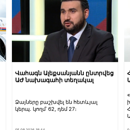
Վահագն Ալեքսանյանն ընտրվեց
ԱԺ նախագահի տեղակալ
Ձայները բաշխվել են հետևյալ
կերպ. կողմ՝ 62, դեմ 27։
05.08.2026
18:44
0