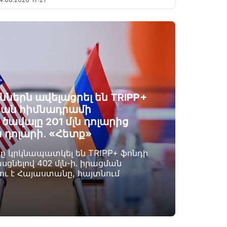
ններն ավելացրել են TRIPP+
ան հիմնադրամի
ավալը 201 մլն դոլարից
ն դոլարի. «Հետք»
րը կրկնապատկել են TRIPP+ ֆոնդի
սցնելով 402 մլն-ի. իրացման
լու է Հայաստանը, հայտնում