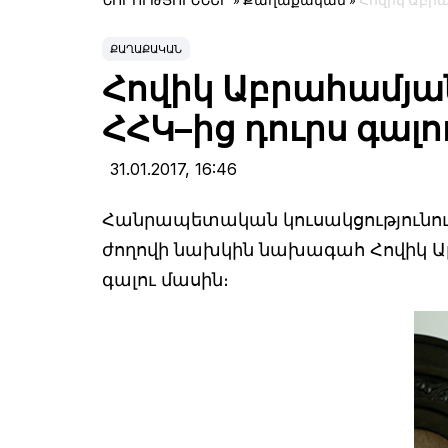
ՆՈՐՈՒԹՅՈՒՆՆԵՐ
»
Քաղաքական
»
Հովիկ Աբրա
ՔԱՂԱՔԱԿԱՆ
Հովիկ Աբրահամյան
ՀՀԿ–ից դուրս գալո
31.01.2017,
16:46
Հանրապետական կուսակցությունու
ժողովի նախկին նախագահ Հովիկ Աբ
գալու մասին։