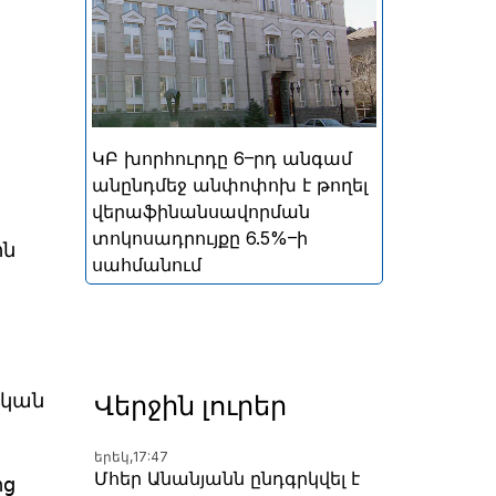
ներգրավման տոկոսադրույքը՝
5%
ԿԲ խորհուրդը 6–րդ անգամ
անընդմեջ անփոփոխ է թողել
վերաֆինանսավորման
տոկոսադրույքը 6.5%–ի
ին
սահմանում
ական
Վերջին լուրեր
երեկ,
17:47
Մհեր Անանյանն ընդգրկվել է
ից