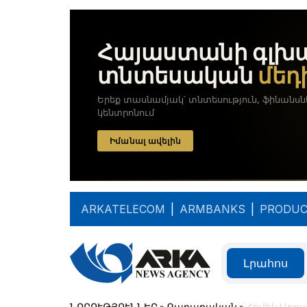
ARKATELECOM
|
ARMBANKS
|
PRODUC
Լրահոս