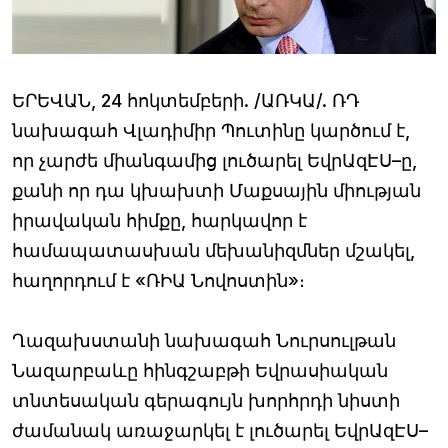
ԵՐԵՎԱՆ, 24 հոկտեմբերի. /ԱՌԿԱ/. ՌԴ
նախագահ Վլադիմիր Պուտինը կարծում է,
որ չարժե միանգամից լուծարել ԵվրԱզԷՍ–ը,
քանի որ դա կխախտի Մաքսային միության
իրավական հիմքը, հարկավոր է
համապատասխան մեխանիզմներ մշակել,
հաղորդում է «ՌԻԱ Նովոստին»։
Ղազախստանի նախագահ Նուրսուլթան
Նազարբաևը հինգշաբթի Եվրասիական
տնտեսական գերագույն խորհրդի նիստի
ժամանակ առաջարկել է լուծարել ԵվրԱզԷՍ–