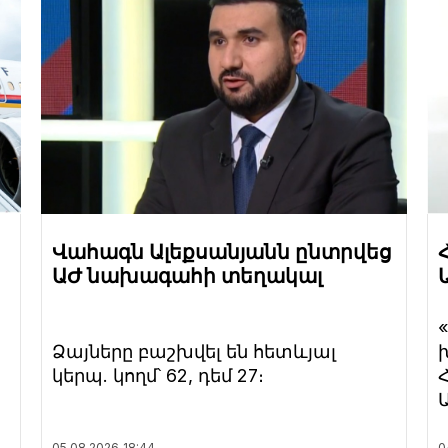
Վահագն Ալեքսանյանն ընտրվեց
ԱԺ նախագահի տեղակալ
Ձայները բաշխվել են հետևյալ
կերպ. կողմ՝ 62, դեմ 27։
05.08.2026
18:44
0