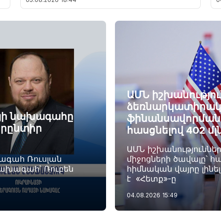
ԱՄՆ իշխանությու
ձեռնարկատիրակ
այի նախագահը
ֆինանսավորման ծ
որընտիր
հասցնելով 402 մլ
ԱՄՆ իշխանություննե
խագահ Ռուսլան
միջոցների ծավալը՝ հա
նախագահ՝ Ռուբեն
հիմնական վայրը լինե
է «Հետք»-ը
04.08.2026
15:49