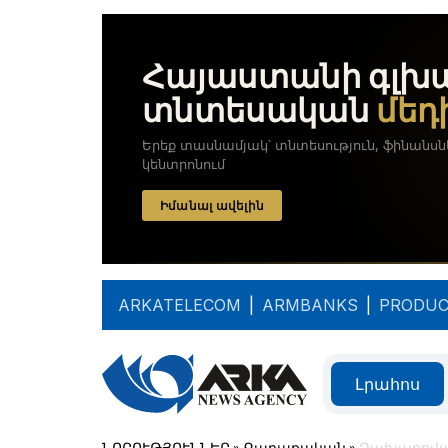
ARKATELECOM
|
ARMBANKS
|
PRODUC
Լրահոս