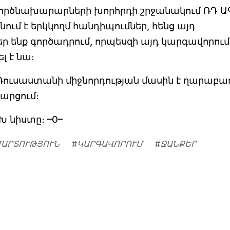
ործնախարարների խորհրդի շրջանակում ՌԴ Ա
ւմ է երկկողմ հանդիպումներ, հենց այդ
 ենք գործադրում, որպեսզի այդ կարգավորում
լ է նա։
 Ռուսաստանի միջնորդության մասին է ղարաբա
արցում։
 նիստը։ –0–
ՄԱՐՏՈՒԹՅՈՒՆ
#
ԿԱՐԳԱՎՈՐՈՒՄ
#
ՋԱՆՔԵՐ