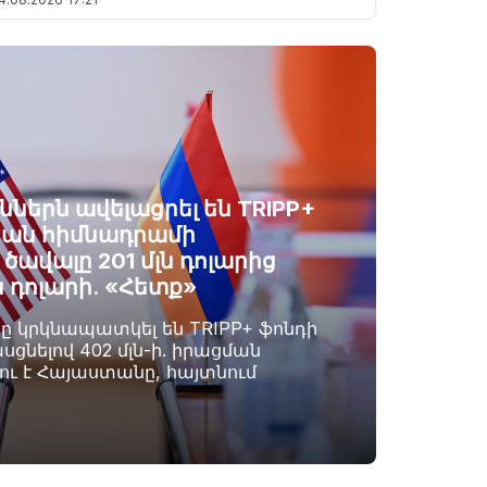
ններն ավելացրել են TRIPP+
ան հիմնադրամի
ավալը 201 մլն դոլարից
ն դոլարի. «Հետք»
րը կրկնապատկել են TRIPP+ ֆոնդի
սցնելով 402 մլն-ի. իրացման
լու է Հայաստանը, հայտնում