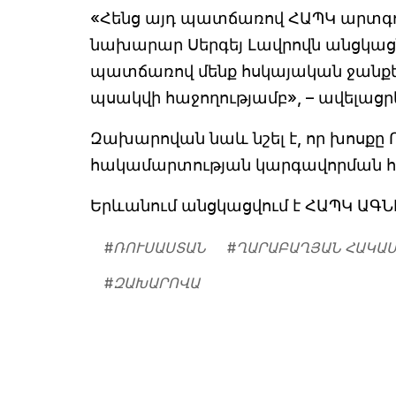
«Հենց այդ պատճառով ՀԱՊԿ արտգ
նախարար Սերգեյ Լավրովն անցկացնո
պատճառով մենք հսկայական ջանքեր
պսակվի հաջողությամբ», – ավելացրե
Զախարովան նաև նշել է, որ խոսքը
հակամարտության կարգավորման հ
Երևանում անցկացվում է ՀԱՊԿ ԱԳՆԽ
#
ՌՈՒՍԱՍՏԱՆ
#
ՂԱՐԱԲԱՂՅԱՆ ՀԱԿԱ
#
ԶԱԽԱՐՈՎԱ