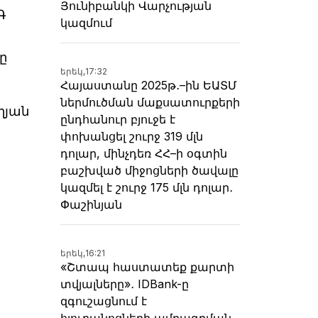
Յունիբանկի Վարչության
Գ
կազմում
ը
երեկ,
17:32
Հայաստանը 2025թ․–ին ԵԱՏՄ
ներմուծման մաքսատուրքերի
ղյան
ընդհանուր բյուջե է
փոխանցել շուրջ 319 մլն
դոլար, մինչդեռ ՀՀ–ի օգտին
բաշխված միջոցների ծավալը
կազմել է շուրջ 175 մլն դոլար․
Փաշինյան
երեկ,
16:21
«Շտապ հաստատեք քարտի
տվյալները»․ IDBank-ը
զգուշացնում է
հյուրանոցների ամրագրման