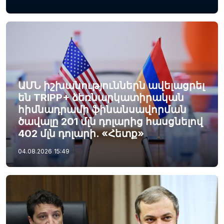
ԱՄՆ իշխանություններն ավելացրել
են TRIPP+ ձեռնարկատիրական
հիմնադրամի ֆինանսավորման
ծավալը 201 մլն դոլարից հասցնելով
402 մլն դոլարի. «Հետք»
04.08.2026
15:49