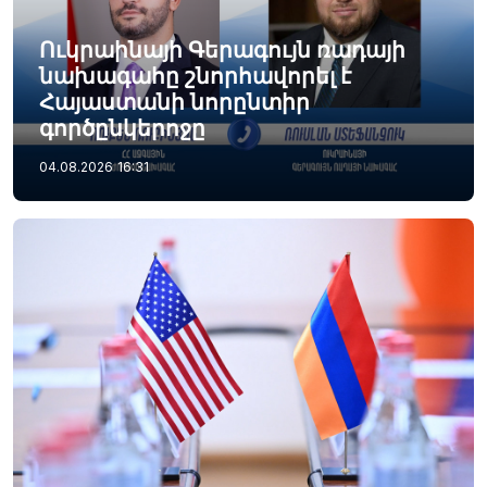
Ուկրաինայի Գերագույն ռադայի
նախագահը շնորհավորել է
Հայաստանի նորընտիր
գործընկերոջը
04.08.2026
16:31