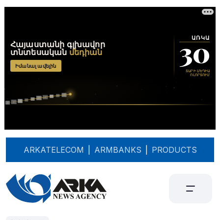
ARKATELECOM
|
ARMBANKS
|
PRODUCTS