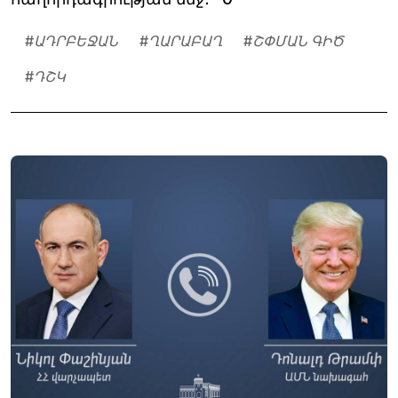
#
ԱԴՐԲԵՋԱՆ
#
ՂԱՐԱԲԱՂ
#
ՇՓՄԱՆ ԳԻԾ
#
ԴՇԿ