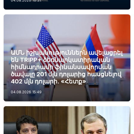
04.08.2026
16:31
ԱՄՆ իշխանություններն ավելացրել
են TRIPP+ ձեռնարկատիրական
հիմնադրամի ֆինանսավորման
ծավալը 201 մլն դոլարից հասցնելով
402 մլն դոլարի. «Հետք»
04.08.2026
15:49