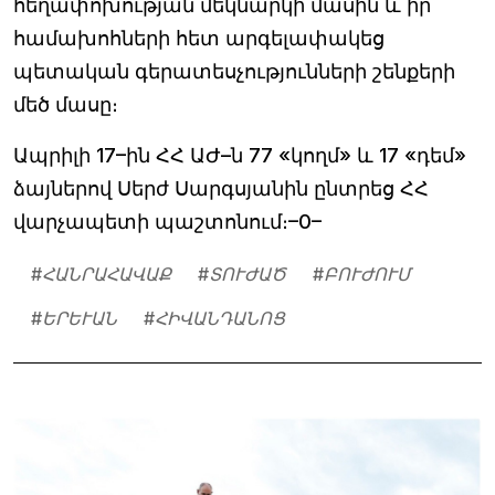
հեղափոխության մեկնարկի մասին և իր
համախոհների հետ արգելափակեց
պետական գերատեսչությունների շենքերի
մեծ մասը։
Ապրիլի 17–ին ՀՀ ԱԺ–ն 77 «կողմ» և 17 «դեմ»
ձայներով Սերժ Սարգսյանին ընտրեց ՀՀ
վարչապետի պաշտոնում։–0–
#
ՀԱՆՐԱՀԱՎԱՔ
#
ՏՈՒԺԱԾ
#
ԲՈՒԺՈՒՄ
#
ԵՐԵՒԱՆ
#
ՀԻՎԱՆԴԱՆՈՑ