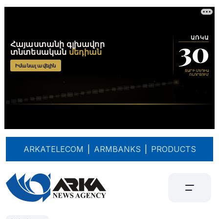
ARKATELECOM
|
ARMBANKS
|
PRODUCTS