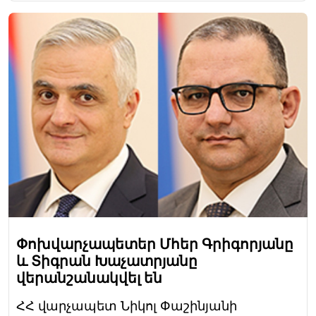
Փոխվարչապետեր Մհեր Գրիգորյանը
և Տիգրան Խաչատրյանը
վերանշանակվել են
ՀՀ վարչապետ Նիկոլ Փաշինյանի