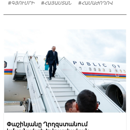
#
ԳՅՈՒՄՐԻ
#
ՀԱՅԱՍՏԱՆ
#
ՀԱՄԱԺՈՂՈՎ
Փաշինյանը Ղրղզստանում