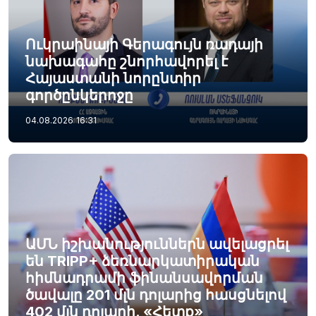
Ուկրաինայի Գերագույն ռադայի
նախագահը շնորհավորել է
Հայաստանի նորընտիր
գործընկերոջը
04.08.2026
16:31
ԱՄՆ իշխանություններն ավելացրել
են TRIPP+ ձեռնարկատիրական
հիմնադրամի ֆինանսավորման
ծավալը 201 մլն դոլարից հասցնելով
402 մլն դոլարի. «Հետք»