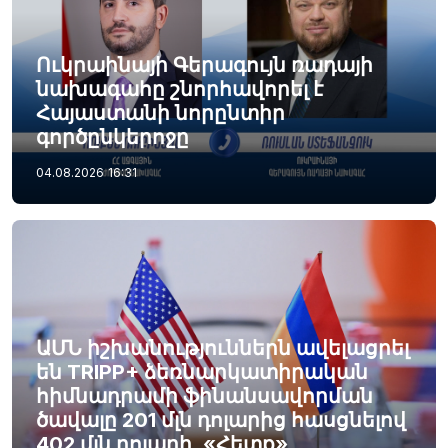
Ուկրաինայի Գերագույն ռադայի
նախագահը շնորհավորել է
Հայաստանի նորընտիր
գործընկերոջը
04.08.2026
16:31
ԱՄՆ իշխանություններն ավելացրել
են TRIPP+ ձեռնարկատիրական
հիմնադրամի ֆինանսավորման
ծավալը 201 մլն դոլարից հասցնելով
402 մլն դոլարի. «Հետք»