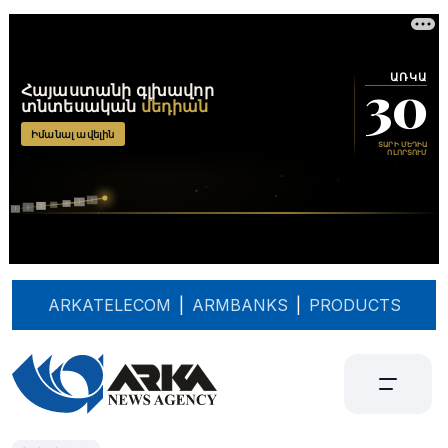
ARKATELECOM
|
ARMBANKS
|
PRODUCTS