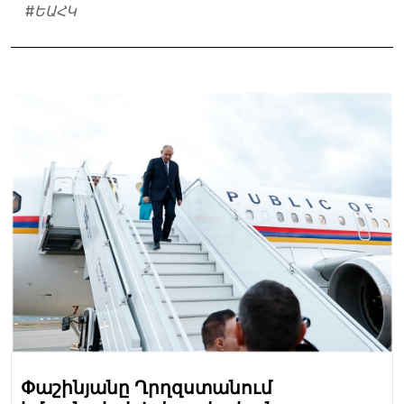
#
ԵԱՀԿ
Փաշինյանը Ղրղզստանում