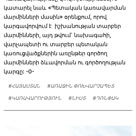
կատարել նաև «Պետական կառավարման
մարմինների մասին» օրենքում, որով
կարգավորվում է իշխանության տարբեր
մարմինների, այդ թվում` նախագահի,
վարչապետի ու տարբեր պետական
կառուցվածքներին առընթեր գործող
մարմինների ձևավորման ու գործողության
կարգը: -0-
#
ՀԱՅԱՍՏԱՆ
#
ԱՌԱՋԻՆ ՓՈԽՎԱՐՉԱՊԵՏ
#
ԿԱՌԱՎԱՐՈՒԹՅՈՒՆ
#
ՆԻՍՏ
#
ԴՌՆՓԱԿ