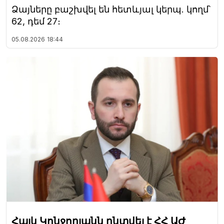
Ձայները բաշխվել են հետևյալ կերպ. կողմ՝
62, դեմ 27։
05.08.2026
18:44
Հայկ Կոնջորյանն ընտվել է ՀՀ ԱԺ