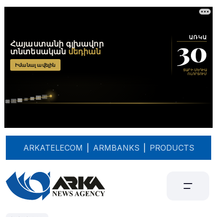
ARKATELECOM
|
ARMBANKS
|
PRODUCTS