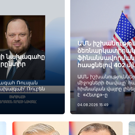
ԱՄՆ իշխանությու
ձեռնարկատիրակ
այի նախագահը
ֆինանսավորման ծ
որընտիր
հասցնելով 402 մլ
ԱՄՆ իշխանություննե
խագահ Ռուսլան
միջոցների ծավալը՝ հա
նախագահ՝ Ռուբեն
հիմնական վայրը լինե
է «Հետք»-ը
04.08.2026
15:49