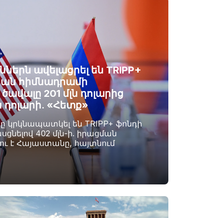
ններն ավելացրել են TRIPP+
ան հիմնադրամի
ավալը 201 մլն դոլարից
ն դոլարի. «Հետք»
րը կրկնապատկել են TRIPP+ ֆոնդի
սցնելով 402 մլն-ի. իրացման
լու է Հայաստանը, հայտնում