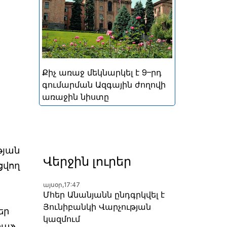
կայացած հերթական
խորհրդարանական
ընտրությունների
արդյունքներով ձևավորված
Հայաստանի 9-րդ գումարման
Ազգային ժողովի առաջին
Քիչ առաջ մեկնարկել է 9–րդ
նիստը
գումարման Ազգային ժողովի
առաջին նիստը
թյան
Վերջին լուրեր
ցվող
այսօր,
17:47
Մհեր Անանյանն ընդգրկվել է
Յունիբանկի Վարչության
եր
կազմում
իա»