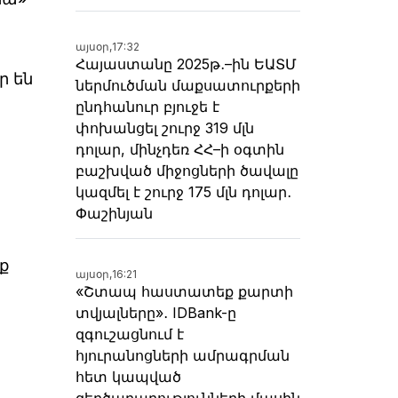
այսօր,
17:32
Հայաստանը 2025թ․–ին ԵԱՏՄ
ր են
ներմուծման մաքսատուրքերի
ընդհանուր բյուջե է
փոխանցել շուրջ 319 մլն
դոլար, մինչդեռ ՀՀ–ի օգտին
բաշխված միջոցների ծավալը
կազմել է շուրջ 175 մլն դոլար․
Փաշինյան
ք
այսօր,
16:21
«Շտապ հաստատեք քարտի
տվյալները»․ IDBank-ը
զգուշացնում է
հյուրանոցների ամրագրման
հետ կապված
զեղծարարությունների մասին