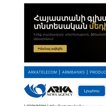
ARKATELECOM
|
ARMBANKS
|
PRODUC
Լրահոս