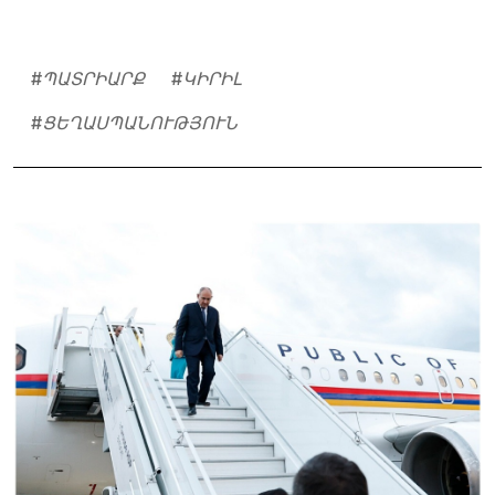
#
ՊԱՏՐԻԱՐՔ
#
ԿԻՐԻԼ
#
ՑԵՂԱՍՊԱՆՈՒԹՅՈՒՆ