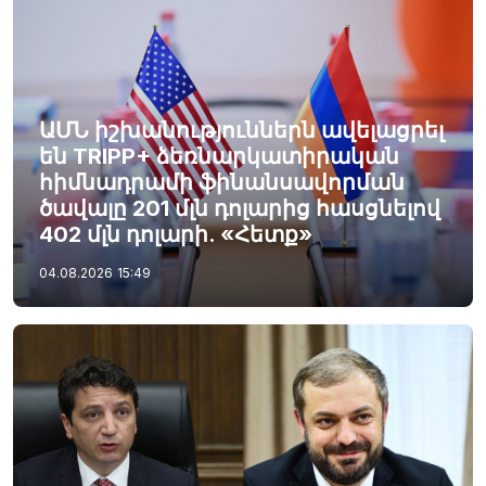
ԱՄՆ իշխանություններն ավելացրել
են TRIPP+ ձեռնարկատիրական
հիմնադրամի ֆինանսավորման
ծավալը 201 մլն դոլարից հասցնելով
402 մլն դոլարի. «Հետք»
04.08.2026
15:49