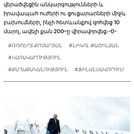
վերածվեցին անկարգությունների և
իրավապահ ուժերի ու ցուցարարների միջև
բախումների, ինչի հետևանքով զոհվեց 10
մարդ, ավելի քան 200–ը վիրավորվեց։-0-
#
ՌՈԲԵՐՏ ՔՈՉԱՐՅԱՆ
#
ՆԻԿՈԼ ՓԱՇԻՆՅԱՆ
#
ԿԱՌԱՎԱՐՈՒԹՅՈՒՆ
#
ՔԱՂԱՔԱԿԱՆՈՒԹՅՈՒՆ
#
ՖԻՆԱՆՍԱՎՈՐՈՒՄ