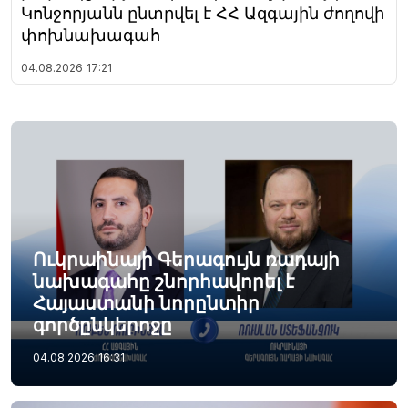
Կոնջորյանն ընտրվել է ՀՀ Ազգային ժողովի
փոխնախագահ
04.08.2026
17:21
Ուկրաինայի Գերագույն ռադայի
նախագահը շնորհավորել է
Հայաստանի նորընտիր
գործընկերոջը
04.08.2026
16:31