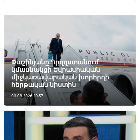
Փաշինյանը Ղրղզստանում
կմասնակցի Եվրասիական
միջկառավարական խորհրդի
հերթական նիստին
06.08.2026
10:57