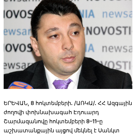
ԵՐԵՎԱՆ, 8 հոկտեմբերի. /ԱՌԿԱ/. ՀՀ Ազգային
ժողովի փոխնախագահ Էդուարդ
Շարմազանովը հոկտեմբերի 8–11–ը
աշխատանքային այցով մեկնել է Սանկտ