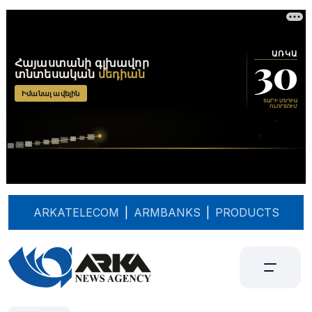
ARKATELECOM
|
ARMBANKS
|
PRODUCTS