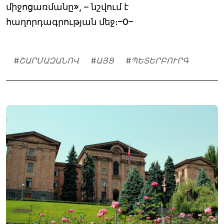
միջոցառմանը», – նշվում է
հաղորդագրության մեջ։–0–
#
ՇԱՐՄԱԶԱՆՈՎ
#
ԱՅՑ
#
ՊԵՏԵՐԲՈՒՐԳ