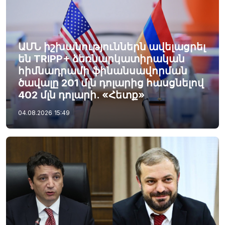
ԱՄՆ իշխանություններն ավելացրել
են TRIPP+ ձեռնարկատիրական
հիմնադրամի ֆինանսավորման
ծավալը 201 մլն դոլարից հասցնելով
402 մլն դոլարի. «Հետք»
04.08.2026
15:49