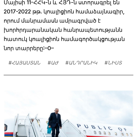
Մայիսի 11-ՀՀԿ-ն և ՀՅԴ-ն ստորագրել են
2017-2022 թթ. կոալիցիոն համաձայնագիր,
որում մանրամասն ամրագրված է
խորհրդարանական հանրապետությանն
հատուկ կոալիցիոն համագործակցության
նոր տարրերը:–0–
#
ՀԱՅԱՍՏԱՆ
#
ԱԺ
#
ԱՆԴՐԱՆԻԿ
#
ՆԻՍՏ