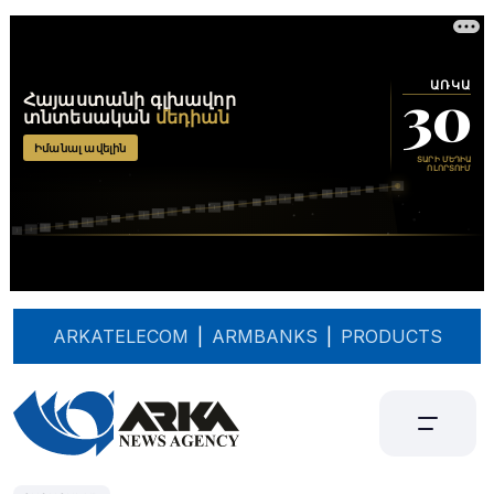
ARKATELECOM
|
ARMBANKS
|
PRODUCTS